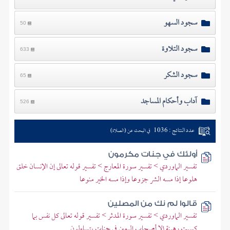
سجود السهو
50
سجود التلاوة
633
سجود الشكر
65
آداب وأحكام المساجد
526
عدد النتائج : 1036
في البحث عن (الصلاة)
أولئك في جنات مكرمون
تفسير الماوردي > تفسير سورة المعارج > تفسير قوله تعالى إن الإنسان خلق
هلوعا إذا مسه الشر جزوعا وإذا مسه الخير منوعا
قالوا لم نك من المصلين
تفسير الماوردي > تفسير سورة المدثر > تفسير قوله تعالى كل نفس بما
كسبت رهينة إلا أصحاب اليمين في جنات يتساءلون