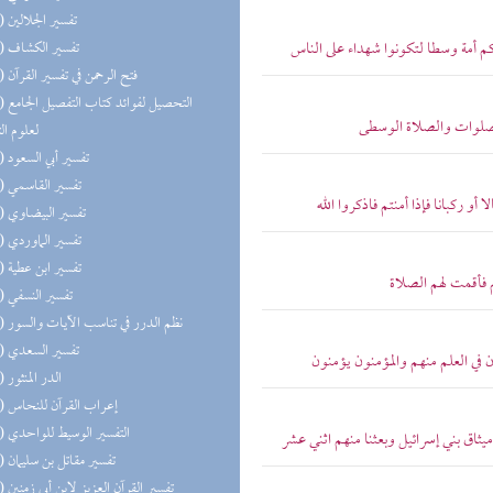
(48) تفسير الجلالين
كم أمة وسطا لتكونوا شهداء على الناس
(48) تفسير الكشاف
(47) فتح الرحمن في تفسير القرآن
(47) التحص
الصلوات والصلاة الوسطى
لعلوم ال
(47) تفسير أبي السعود
(47) تفسير القاسمي
أو ركبانا فإذا أمنتم فاذكروا الله
(47) تفسير البيضاوي
(47) تفسير الماوردي
(47) تفسير ابن عطية
م فأقمت لهم الصلاة
(47) تفسير النسفي
(47) نظم الدرر في تناسب الآيات والسور
(47) تفسير السعدي
 في العلم منهم والمؤمنون يؤمنون
(43) الدر المنثور
(37) إعراب القرآن للنحاس
(36) التفسير الوسيط للواحدي
ميثاق بني إسرائيل وبعثنا منهم اثني عشر
(36) تفسير مقاتل بن سليمان
(36) تفسير القرآن العزيز لابن أبي زمنين