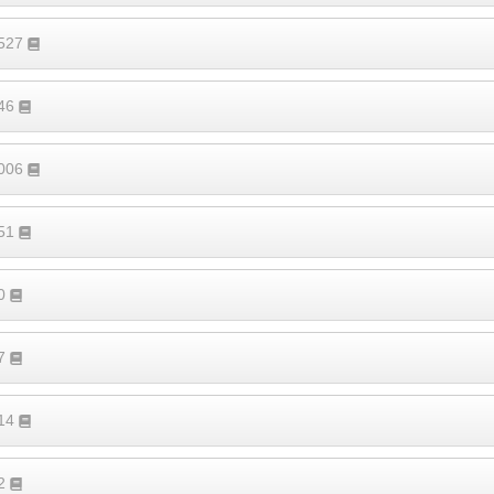
4527
546
1006
351
70
97
114
62