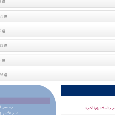
33
553
50
633
65
526
(56) زاد المسير
بر والصلاة وإنها لكبيرة
(50) تفسير الألوسي