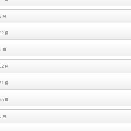
92
402
55
652
151
395
46