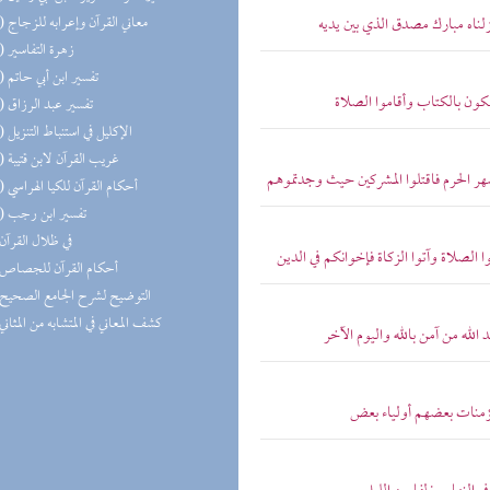
(31) معاني القرآن وإعرابه للزجاج
زلناه مبارك مصدق الذي بين يديه
(29) زهرة التفاسير
(19) تفسير ابن أبي حاتم
كون بالكتاب وأقاموا الصلاة
(18) تفسير عبد الرزاق
(18) الإكليل في استنباط التنزيل
(17) غريب القرآن لابن قتيبة
أشهر الحرم فاقتلوا المشركين حيث وجدتموهم
(14) أحكام القرآن للكيا الهراسي
(11) تفسير ابن رجب
(9) في ظلال القرآن
ا الصلاة وآتوا الزكاة فإخوانكم في الدين
(5) أحكام القرآن للجصاص
(3) التوضيح لشرح الجامع الصحيح
(2) كشف المعاني في المتشابه من المثاني
الله من آمن بالله واليوم الآخر
لمؤمنات بعضهم أولياء بعض