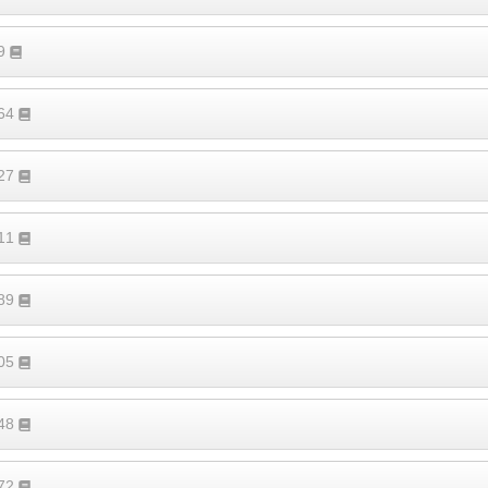
19
364
527
411
189
305
248
372