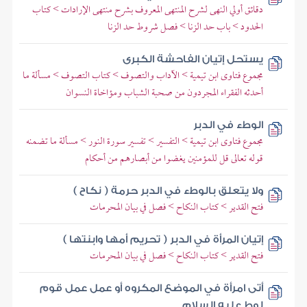
دقائق أولي النهى لشرح المنتهى المعروف بشرح منتهى الإرادات > كتاب
الحدود > باب حد الزنا > فصل شروط حد الزنا
يستحل إتيان الفاحشة الكبرى
مجموع فتاوى ابن تيمية > الآداب والتصوف > كتاب التصوف > مسألة ما
أحدثه الفقراء المجردون من صحبة الشباب ومؤاخاة النسوان
الوطء في الدبر
مجموع فتاوى ابن تيمية > التفسير > تفسير سورة النور > مسألة ما تضمنه
قوله تعالى قل للمؤمنين يغضوا من أبصارهم من أحكام
ولا يتعلق بالوطء في الدبر حرمة ( نكاح )
فتح القدير > كتاب النكاح > فصل في بيان المحرمات
إتيان المرأة في الدبر ( تحريم أمها وابنتها )
فتح القدير > كتاب النكاح > فصل في بيان المحرمات
أتى امرأة في الموضع المكروه أو عمل عمل قوم
لوط عليه السلام