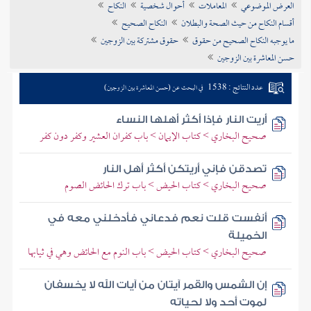
العرض الموضوعي
المعاملات
أحوال شخصية
النكاح
تراجم الأعلام
أقسام النكاح من حيث الصحة والبطلان
النكاح الصحيح
ما يوجبه النكاح الصحيح من حقوق
حقوق مشتركة بين الزوجين
حسن المعاشرة بين الزوجين
عدد النتائج : 1538
في البحث عن (حسن المعاشرة بين الزوجين)
أريت النار فإذا أكثر أهلها النساء
صحيح البخاري > كتاب الإيمان > باب كفران العشير وكفر دون كفر
تصدقن فإني أريتكن أكثر أهل النار
صحيح البخاري > كتاب الحيض > باب ترك الحائض الصوم
أنفست قلت نعم فدعاني فأدخلني معه في
الخميلة
صحيح البخاري > كتاب الحيض > باب النوم مع الحائض وهي في ثيابها
إن الشمس والقمر آيتان من آيات الله لا يخسفان
لموت أحد ولا لحياته