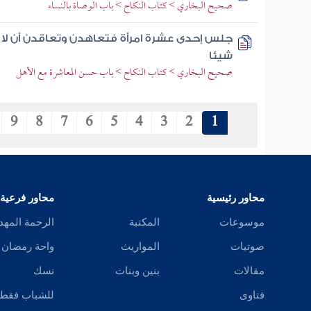
صحيح البخاري > كتاب النكاح > باب الوصاة بالنساء
جلس إحدى عشرة امرأة فتعاهدن وتعاقدن أن لا ي
شيئا
صحيح البخاري > كتاب النكاح > باب حسن المعاشرة مع الأهل
9
8
7
6
5
4
3
2
1
محاور رئيسية
محاور فرعية
موسوعات
المكتبة
الرحمة المهد
صوتيات
المواريث
واحة رمضان
مقالات
بنين وبنات
نسك
فتاوى
للشباب فقط