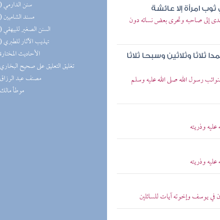
(11) سنن الدارمي
ثوب امرأة إلا عائشة
(11) مسند الشاميين
دى إلى صاحبه وتحرى بعض نسائه دون
(10) السنن الصغير للبيهقي
(10) تهذيب الآثار للطبري
(9) الأحاديث المختارة
ا ثلاثا وثلاثين وسبحا ثلاثا
(8) تغليق التعليق على صحيح البخاري
(8) مصنف عبد الرزاق
ئب رسول الله صلى الله عليه وسلم
(8) موطأ مالك
عليه وذريته
عليه وذريته
ن في يوسف وإخوته آيات للسائلين