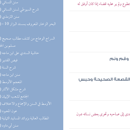
(27) سنن النسائي
ع ولم ير عليه قضاء إذا كان أوفق له
(27) شرح السيوطي لسنن النسائي
(24) سنن الترمذي
(23) البحر 
(22) السر
مسلم بن ال
(21) حاشية السندي على ابن ماجه
 وقم ونم
(21) فيض القدير
(19) شرح السنة
(19) سنن ابن ماجه
 القصعة الصحيحة وحبس
(16) المعجم الأوسط
(16) شرح مشكل الآثار
(15) الجامع لشعب الإيمان
(15) الأوسط في السنن والإجماع والاختلاف
(13) عون المعبود
دى إلى صاحبه وتحرى بعض نسائه دون
(13) المطالب العالية بزوائد المسانيد الثمانية
(12) سنن أبي داود