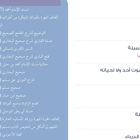
(117) مسند الإمام أحمد
(98) إتحاف 
ال
(77) التوضيح لشرح الجامع الصحيح
(73) عمدة القاري شرح صحيح البخاري
(71) السنن الكبرى للنسائي
ميلة
ا
(66) فتح الباري شرح صحيح البخاري
(57) حاشية مسند الإمام أحمد بن حنبل
وت أحد ولا لحياته
(57) صحيح البخاري
(56) شرح النووي على مسلم
(50) صحيح مسلم
(44) صحيح ابن حبان
(42) مجمع الزاوئد ومنبع الفوائد
(40) مسند أبي يعلى الموصلي
ة
(34) إتحاف الخيرة المهرة بزوائد المسانيد العشرة
(33) المفهم لما أشكل من تلخيص كتاب مسلم
(28) تحفة الأحوذي
لدرداء