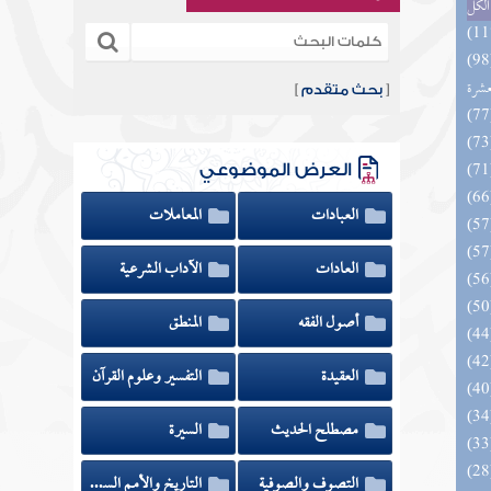
الكل
المهرة بالفوائد المبتكرة من أطراف
عشرة
[
بحث متقدم
]
العرض الموضوعي
العبادات
المعاملات
العادات
الآداب الشرعية
أصول الفقه
المنطق
العقيدة
التفسير وعلوم القرآن
مصطلح الحديث
السيرة
التصوف والصوفية
التاريخ والأمم السابقة