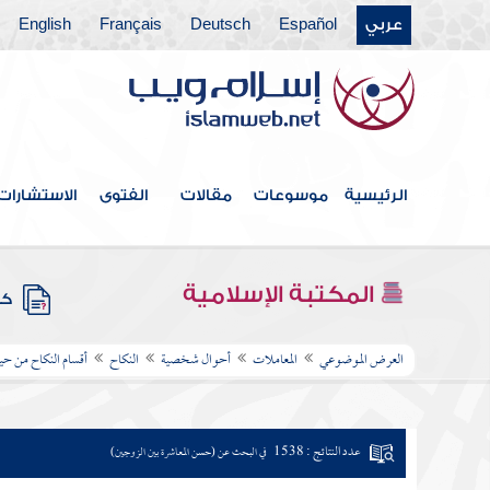
عربي
Español
Deutsch
Français
English
الرئيسية
موسوعات
مقالات
الفتوى
الاستشارات
المكتبة الإسلامية
كتب
العرض الموضوعي
المعاملات
أحوال شخصية
النكاح
أقسام النكاح من ح
عدد النتائج : 1538
في البحث عن (حسن المعاشرة بين الزوجين)