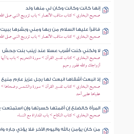
إنها كانت وكانت وكان لي منها ولد
صحيح البخاري > كتاب مناقب الأنصار > باب تزويج النبي صلى الله 
فاقرأ عليها السلام من ربها ومني وبشرها ببي
صحيح البخاري > كتاب مناقب الأنصار > باب تزويج النبي صلى الله 
لا ولكني كنت أشرب عسلا عند زينب بنت جحش
صحيح البخاري > كتاب تفسير القرآن > سورة التحريم > باب يا أيها ال
أزواجك والله غفور رحيم
إذ انبعث أشقاها انبعث لها رجل عزيز عارم مني
صحيح البخاري > كتاب تفسير القرآن > سورة والشمس وضحاها > وقا
عقباها عقبى أحد
المرأة كالضلع إن أقمتها كسرتها وإن استمتعت 
صحيح البخاري > كتاب النكاح > باب المداراة مع النساء
من كان يؤمن بالله واليوم الآخر فلا يؤذي جاره وا