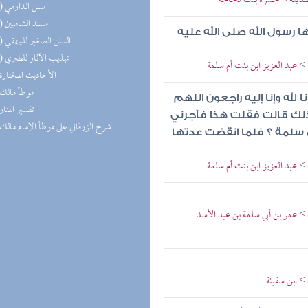
 الصديقة > جسرة بنت دجاجة
(11) سنن الدارمي
(11) مسند الشاميين
 رسول الله صلى الله عليه
(10) السنن الصغير للبيهقي
(10) تهذيب الآثار للطبري
 > عبد العزيز ابن بنت أم سلمة
(9) الأحاديث المختارة
(8) موطأ مالك
له وإنا إليه راجعون اللهم
(8) تفسير المنار
ذلك قالت فقلت هذا فآجرني
(8) شرح الزرقاني على موطأ الإمام مالك
سلمة ؟ فلما انقضت عدتها
 > عبد العزيز ابن بنت أم سلمة
ة > عمر بن أبي سلمة بن عبد الأسد
 > ابن سفينة