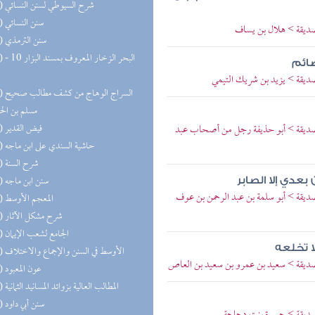
(27) شرح السيوطي لسنن النسائي
(27) سنن النسائي
الصديقة > هلال بن يساف
(24) سنن الترمذي
(23) البحر 
صائم
الصديقة > يزيد بن شريك التيمي
(22) السر
مسلم بن ال
(21) فيض القدير
ة الصديقة > أبو حذيفة رجل من أصحاب عبد
(21) حاشية السندي على ابن ماجه
(19) شرح السنة
(19) سنن ابن ماجه
عدي إلا الصابر
الصديقة > أبو سلمة بن عبد الرحمن بن عوف
(16) المعجم الأوسط
(16) شرح مشكل الآثار
(15) الجامع لشعب الإيمان
ا تخلعه
(15) الأوسط في السنن والإجماع والاختلاف
 الصديقة > سعيد بن عمرو بن سعيد بن العاص
(13) عون المعبود
(13) المطالب العالية بزوائد المسانيد الثمانية
(12) سنن أبي داود