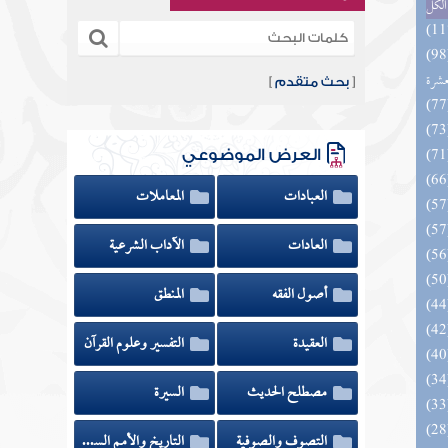
الكل
المهرة بالفوائد المبتكرة من أطراف
عشرة
[
بحث متقدم
]
العرض الموضوعي
العبادات
المعاملات
العادات
الآداب الشرعية
أصول الفقه
المنطق
العقيدة
التفسير وعلوم القرآن
مصطلح الحديث
السيرة
التصوف والصوفية
التاريخ والأمم السابقة