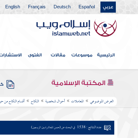
عربي
Español
Deutsch
Français
English
الرئيسية
موسوعات
مقالات
الفتوى
الاستشارات
المكتبة الإسلامية
كتب
العرض الموضوعي
المعاملات
أحوال شخصية
النكاح
أقسام النكاح من ح
عدد النتائج : 1538
في البحث عن (حسن المعاشرة بين الزوجين)