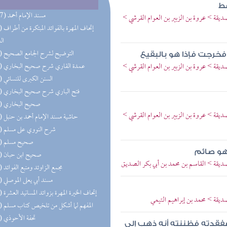
قط
(117) مسند الإمام أحمد
صديقة > عروة بن الزبير بن العوام القرشي >
(98) إتحاف 
ال
(77) التوضيح لشرح الجامع الصحيح
فخرجت فإذا هو بالبقيع
صديقة > عروة بن الزبير بن العوام القرشي >
(73) عمدة القاري شرح صحيح البخاري
(71) السنن الكبرى للنسائي
(66) فتح الباري شرح صحيح البخاري
(57) صحيح البخاري
صديقة > عروة بن الزبير بن العوام القرشي >
(57) حاشية مسند الإمام أحمد بن حنبل
(56) شرح النووي على مسلم
(50) صحيح مسلم
وهو صائم
(44) صحيح ابن حبان
لصديقة > القاسم بن محمد بن أبي بكر الصديق
(42) مجمع الزاوئد ومنبع الفوائد
(40) مسند أبي يعلى الموصلي
(34) إتحاف الخيرة المهرة بزوائد المسانيد العشرة
صديقة > محمد بن إبراهيم التيمي
(33) المفهم لما أشكل من تلخيص كتاب مسلم
(28) تحفة الأحوذي
ففقدته فظننته أنه ذهب إلى