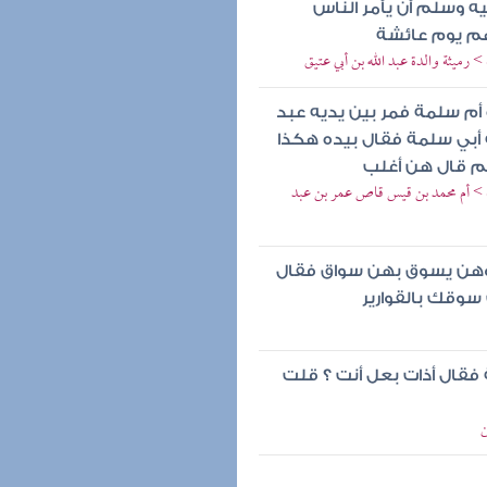
ه وسلم أن يأمر الناس
هم يوم عائشة
> رميثة والدة عبد الله بن أبي عتيق
أم سلمة فمر بين يديه عبد
ة أبي سلمة فقال بيده هكذا
م قال هن أغلب
مية > أم محمد بن قيس قاص عمر بن عبد
 وهن يسوق بهن سواق فقال
سوقك بالقوارير
فقال أذات بعل أنت ؟ قلت
ن