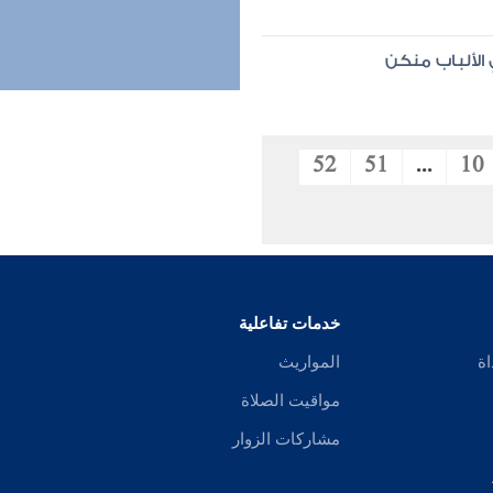
الألباب منكن
52
51
...
10
خدمات تفاعلية
اة
المواريث
مواقيت الصلاة
مشاركات الزوار