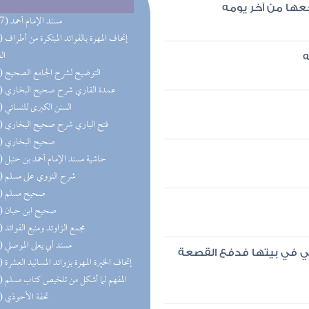
جعها من آخر يومه
(117) مسند الإمام أحمد
(98) إتحاف 
ال
ه
(77) التوضيح لشرح الجامع الصحيح
(73) عمدة القاري شرح صحيح البخاري
(71) السنن الكبرى للنسائي
(66) فتح الباري شرح صحيح البخاري
(57) صحيح البخاري
(57) حاشية مسند الإمام أحمد بن حنبل
(56) شرح النووي على مسلم
(50) صحيح مسلم
(44) صحيح ابن حبان
(42) مجمع الزاوئد ومنبع الفوائد
(40) مسند أبي يعلى الموصلي
تي في بيتها فدفع القصعة
(34) إتحاف الخيرة المهرة بزوائد المسانيد العشرة
(33) المفهم لما أشكل من تلخيص كتاب مسلم
(28) تحفة الأحوذي