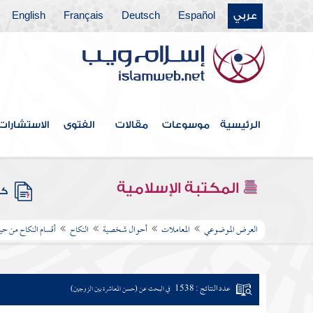
عربي
Español
Deutsch
Français
English
الرئيسية
موسوعات
مقالات
الفتوى
الاستشارات
المكتبة الإسلامية
كتب
العرض الموضوعي
المعاملات
أحوال شخصية
النكاح
أقسام النكاح من ح
عدد النتائج : 1538
في البحث عن (حسن المعاشرة بين الزوجين)