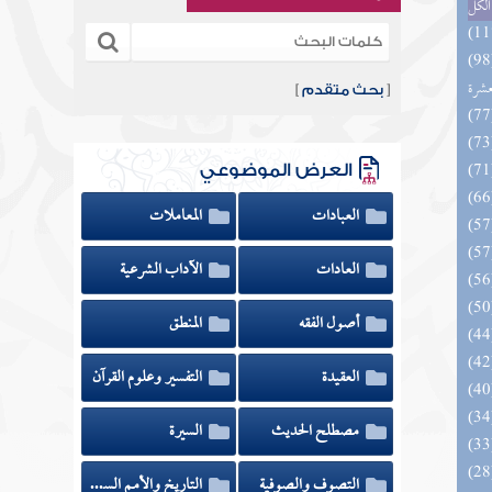
الكل
المهرة بالفوائد المبتكرة من أطراف
عشرة
[
بحث متقدم
]
العرض الموضوعي
العبادات
المعاملات
العادات
الآداب الشرعية
أصول الفقه
المنطق
العقيدة
التفسير وعلوم القرآن
مصطلح الحديث
السيرة
التصوف والصوفية
التاريخ والأمم السابقة