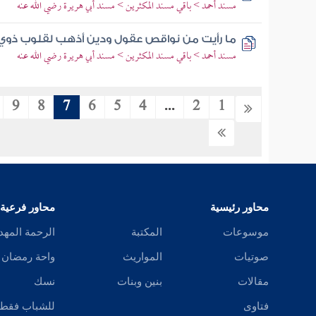
مسند أحمد > باقي مسند المكثرين > مسند أبي هريرة رضي الله عنه
ما رأيت من نواقص عقول ودين أذهب لقلوب ذوي 
مسند أحمد > باقي مسند المكثرين > مسند أبي هريرة رضي الله عنه
9
8
7
6
5
4
...
2
1
محاور رئيسية
محاور فرعية
موسوعات
المكتبة
الرحمة المهد
صوتيات
المواريث
واحة رمضان
مقالات
بنين وبنات
نسك
فتاوى
للشباب فقط