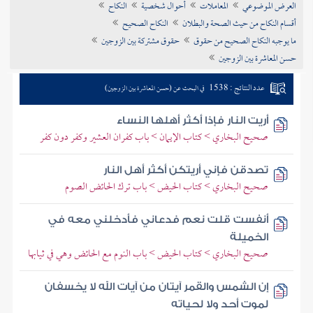
العرض الموضوعي
المعاملات
أحوال شخصية
النكاح
تراجم الأعلام
أقسام النكاح من حيث الصحة والبطلان
النكاح الصحيح
ما يوجبه النكاح الصحيح من حقوق
حقوق مشتركة بين الزوجين
حسن المعاشرة بين الزوجين
عدد النتائج : 1538
في البحث عن (حسن المعاشرة بين الزوجين)
أريت النار فإذا أكثر أهلها النساء
صحيح البخاري > كتاب الإيمان > باب كفران العشير وكفر دون كفر
تصدقن فإني أريتكن أكثر أهل النار
صحيح البخاري > كتاب الحيض > باب ترك الحائض الصوم
أنفست قلت نعم فدعاني فأدخلني معه في
الخميلة
صحيح البخاري > كتاب الحيض > باب النوم مع الحائض وهي في ثيابها
إن الشمس والقمر آيتان من آيات الله لا يخسفان
لموت أحد ولا لحياته