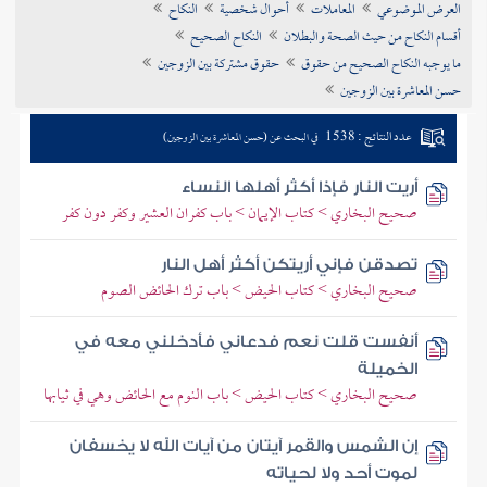
العرض الموضوعي
المعاملات
أحوال شخصية
النكاح
تراجم الأعلام
أقسام النكاح من حيث الصحة والبطلان
النكاح الصحيح
ما يوجبه النكاح الصحيح من حقوق
حقوق مشتركة بين الزوجين
حسن المعاشرة بين الزوجين
عدد النتائج : 1538
في البحث عن (حسن المعاشرة بين الزوجين)
أريت النار فإذا أكثر أهلها النساء
صحيح البخاري > كتاب الإيمان > باب كفران العشير وكفر دون كفر
تصدقن فإني أريتكن أكثر أهل النار
صحيح البخاري > كتاب الحيض > باب ترك الحائض الصوم
أنفست قلت نعم فدعاني فأدخلني معه في
الخميلة
صحيح البخاري > كتاب الحيض > باب النوم مع الحائض وهي في ثيابها
إن الشمس والقمر آيتان من آيات الله لا يخسفان
لموت أحد ولا لحياته