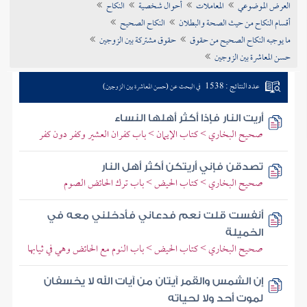
العرض الموضوعي
المعاملات
أحوال شخصية
النكاح
تراجم الأعلام
أقسام النكاح من حيث الصحة والبطلان
النكاح الصحيح
ما يوجبه النكاح الصحيح من حقوق
حقوق مشتركة بين الزوجين
حسن المعاشرة بين الزوجين
عدد النتائج : 1538
في البحث عن (حسن المعاشرة بين الزوجين)
أريت النار فإذا أكثر أهلها النساء
صحيح البخاري > كتاب الإيمان > باب كفران العشير وكفر دون كفر
تصدقن فإني أريتكن أكثر أهل النار
صحيح البخاري > كتاب الحيض > باب ترك الحائض الصوم
أنفست قلت نعم فدعاني فأدخلني معه في
الخميلة
صحيح البخاري > كتاب الحيض > باب النوم مع الحائض وهي في ثيابها
إن الشمس والقمر آيتان من آيات الله لا يخسفان
لموت أحد ولا لحياته