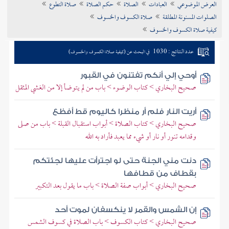
العرض الموضوعي
العبادات
الصلاة
حكم الصلاة
صلاة التطوع
تراجم الأعلام
الصلوات المسنونة المطلقة
صلاة الكسوف والخسوف
كيفية صلاة الكسوف والخسوف
عدد النتائج : 1030
في البحث عن (كيفية صلاة الكسوف والخسوف)
أوحي إلي أنكم تفتنون في القبور
صحيح البخاري > كتاب الوضوء > باب من لم يتوضأ إلا من الغشي المثقل
أريت النار فلم أر منظرا كاليوم قط أفظع
صحيح البخاري > كتاب الصلاة > أبواب استقبال القبلة > باب من صلى
وقدامه تنور أو نار أو شيء مما يعبد فأراد به الله
دنت مني الجنة حتى لو اجترأت عليها لجئتكم
بقطاف من قطافها
صحيح البخاري > أبواب صفة الصلاة > باب ما يقول بعد التكبير
إن الشمس والقمر لا ينكسفان لموت أحد
صحيح البخاري > كتاب الكسوف > باب الصلاة في كسوف الشمس