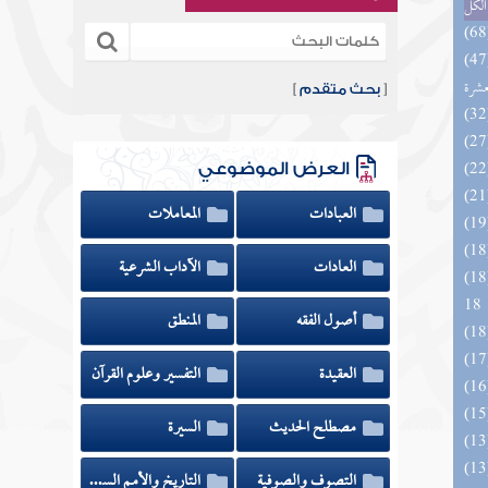
الكل
المهرة بالفوائد المبتكرة من أطراف
عشرة
[
بحث متقدم
]
العرض الموضوعي
العبادات
المعاملات
العادات
الآداب الشرعية
الزخار المعروف بمسند البزار 10 -
18
أصول الفقه
المنطق
العقيدة
التفسير وعلوم القرآن
مصطلح الحديث
السيرة
التصوف والصوفية
التاريخ والأمم السابقة