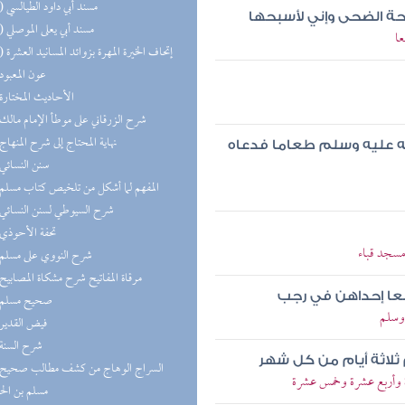
(13) مسند أبي داود الطيالسي
حة الضحى وإني لأسبحها
(11) مسند أبي يعلى الموصلي
ا
(10) إتحاف الخيرة المهرة بزوائد المسانيد العشرة
(8) عون المعبود
(8) الأحاديث المختارة
(8) شرح الزرقاني على موطأ الإمام مالك
(8) نهاية المحتاج إلى شرح المنهاج
له عليه وسلم طعاما فدعاه
(7) سنن النسائي
(7) المفهم لما أشكل من تلخيص كتاب مسلم
(7) شرح السيوطي لسنن النسائي
(7) تحفة الأحوذي
مسجد قباء
(7) شرح النووي على مسلم
(6) مرقاة المفاتيح شرح مشكاة المصابيح
ربعا إحداهن في رجب
(6) صحيح مسلم
 وسلم
(6) فيض القدير
(6) شرح السنة
ثلاثة أيام من كل شهر
 وأربع عشرة وخمس عشرة
مسلم بن ال