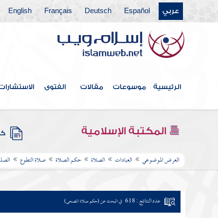
عربي
Español
Deutsch
Français
English
الرئيسية
موسوعات
مقالات
الفتوى
الاستشارات
المكتبة الإسلامية
كتب
العرض الموضوعي
العبادات
الصلاة
حكم الصلاة
صلاة التطوع
الصلو
عدد النتائج : 618
في البحث عن (حكم صلاة الضحى)