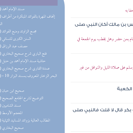
(68) مسند الإمام أحمد
ا به
(47) إتحاف 
ال
س بن مالك أكان النبي صلى
(32) مجمع الزاوئد ومنبع الفوائد
ام بمن حضر وهل يخطب يوم الجمعة في
(27) السنن الكبرى للنسائي
(22) مصنف عبد الرزاق
(21) فتح الباري شرح صحيح البخاري
(19) حاشية مسند الإمام أحمد بن حنبل
لم على صلاة الليل والنوافل من غير
(18) عمدة القاري شرح صحيح البخاري
(18) البحر 
 الكعبة
(18) صحيح ابن حبان
(17) التوضيح لشرح الجامع الصحيح
(16) مسند الشاميين
 بكر قال لا قلت فالنبي صلى
(15) المعجم الأوسط
(13) المطالب العالية بزوائد المسانيد الثمانية
(13) صحيح البخاري