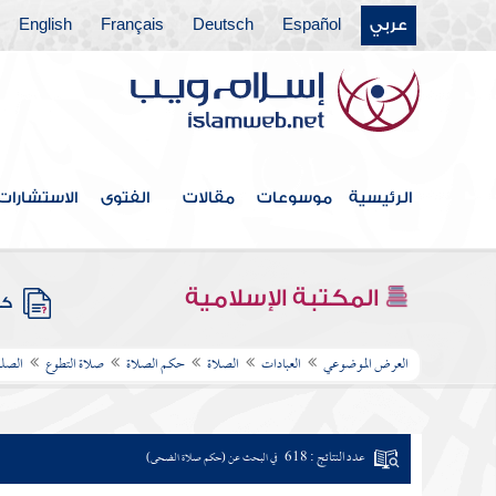
عربي
Español
Deutsch
Français
English
الرئيسية
موسوعات
مقالات
الفتوى
الاستشارات
المكتبة الإسلامية
كتب
العرض الموضوعي
العبادات
الصلاة
حكم الصلاة
صلاة التطوع
الصلو
عدد النتائج : 618
في البحث عن (حكم صلاة الضحى)