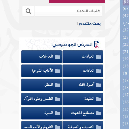
الكل
المهرة بالفوائد المبتكرة من أطراف
عشرة
[
بحث متقدم
]
العرض الموضوعي
العبادات
المعاملات
الزخار المعروف بمسند البزار 10 -
العادات
الآداب الشرعية
18
أصول الفقه
المنطق
العقيدة
التفسير وعلوم القرآن
مصطلح الحديث
السيرة
التصوف والصوفية
التاريخ والأمم السابقة