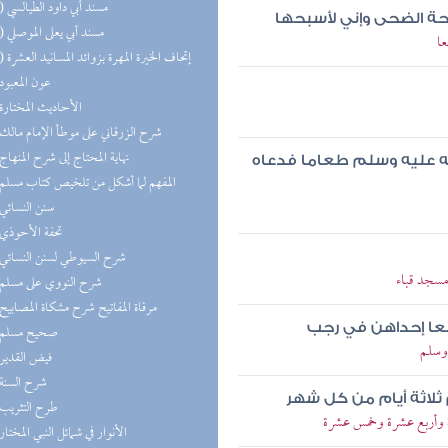
(13) مسند أبي داود الطيالسي
حة الضحى وإني لأسبحها
(11) مسند أبي يعلى الموصلي
ا
(10) إتحاف الخيرة المهرة بزوائد المسانيد العشرة
(8) عون المعبود
(8) الأحاديث المختارة
(8) شرح الزرقاني على موطأ الإمام مالك
(8) نهاية المحتاج إلى شرح المنهاج
له عليه وسلم طعاما فدعاه
(7) المفهم لما أشكل من تلخيص كتاب مسلم
(7) سنن النسائي
(7) تحفة الأحوذي
(7) شرح السيوطي لسنن النسائي
مسجد قباء
(7) شرح النووي على مسلم
(6) مرقاة المفاتيح شرح مشكاة المصابيح
ربعا إحداهن في رجب
(6) صحيح مسلم
 وسلم
(6) فيض القدير
(6) شرح السنة
ثلاثة أيام من كل شهر
(5) طرح التثريب
 وأربع عشرة وخمس عشرة
(5) الأنوار في شمائل النبي المختار