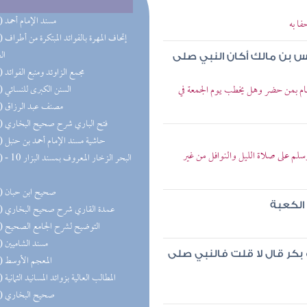
(68) مسند الإمام أحمد
ا به
(47) إتحاف 
ال
س بن مالك أكان النبي صلى
(32) مجمع الزاوئد ومنبع الفوائد
ام بمن حضر وهل يخطب يوم الجمعة في
(27) السنن الكبرى للنسائي
(22) مصنف عبد الرزاق
(21) فتح الباري شرح صحيح البخاري
(19) حاشية مسند الإمام أحمد بن حنبل
لم على صلاة الليل والنوافل من غير
(18) البحر 
(18) صحيح ابن حبان
 الكعبة
(18) عمدة القاري شرح صحيح البخاري
(17) التوضيح لشرح الجامع الصحيح
(16) مسند الشاميين
 بكر قال لا قلت فالنبي صلى
(15) المعجم الأوسط
(13) المطالب العالية بزوائد المسانيد الثمانية
(13) صحيح البخاري