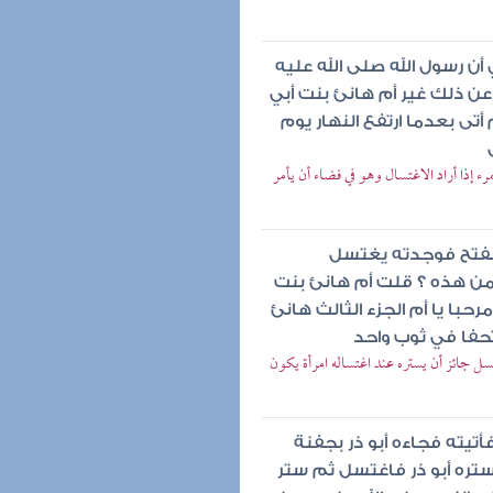
ن رسول الله صلى الله عليه
 ذلك غير أم هانئ بنت أبي
تى بعدما ارتفع النهار يوم
إذا أراد الاغتسال وهو في فضاء أن يأمر
الفتح فوجدته يغتسل
ن هذه ؟ قلت أم هانئ بنت
حبا يا أم الجزء الثالث هانئ
حفا في ثوب واحد
ل جائز أن يستره عند اغتساله امرأة يكون
تيته فجاءه أبو ذر بجفنة
ستره أبو ذر فاغتسل ثم ستر