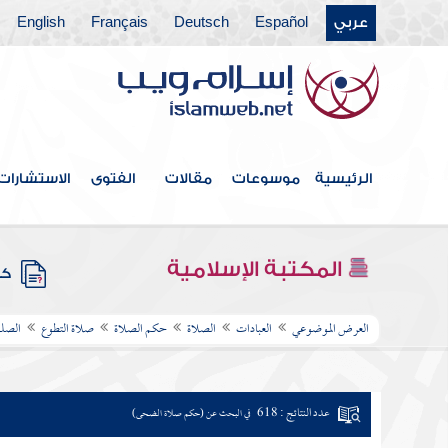
عربي
Español
Deutsch
Français
English
الرئيسية
موسوعات
مقالات
الفتوى
الاستشارات
المكتبة الإسلامية
كتب
العرض الموضوعي
العبادات
الصلاة
حكم الصلاة
صلاة التطوع
الصلو
عدد النتائج : 618
في البحث عن (حكم صلاة الضحى)