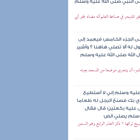
ى النبي صلى الله عليه وسلم
لمتبحر في صناعة العلم أنه مضاد لخبر أبي
حى الجزء الخامس فيعمد إلى
 له ألا تصلي هاهنا ؟ وأشير
 الله صلى الله عليه وسلم
مرء أن يتحرى موضعا من المسجد بعينه
عليه وسلم إني لا أستطيع
ي بك فصنع الرجل له طعاما
 عليه ركعتين قال فقال
ه وسلم يصلي الض
ح تركها > ذكر العذر الرابع وهو السمن