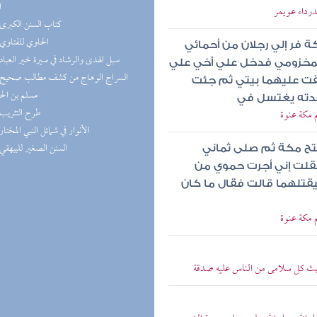
ا
درداء عويمر
(5) كتاب السنن الكبرى
(5) الحاوي للفتاوي
ة فر إلي رجلان من أحمائي
(5) سبل الهدى والرشاد في سيرة خير العباد
لمخزومي فدخل علي أخي علي
لقت عليهما بيتي ثم جئت
مسلم بن ال
جدته يغتسل في
(5) طرح التثريب
 مكة عنوة
(5) الأنوار في شمائل النبي المختار
(4) السنن الصغير للبيهقي
فتح مكة ثم صلى ثماني
قلت إني أجرت حموي من
يقتلهما قالت فقال ما كان
 مكة عنوة
ديث كل سلامى من الناس عليه صدقة