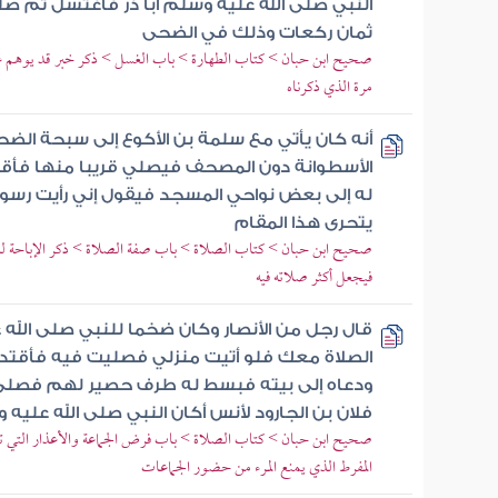
النبي صلى الله عليه وسلم أبا ذر فاغتسل ثم صل
ثمان ركعات وذلك في الضحى
صحيح ابن حبان > كتاب الطهارة > باب الغسل > ذكر خبر قد يوهم غير ا
مرة الذي ذكرناه
أنه كان يأتي مع سلمة بن الأكوع إلى سبحة الض
الأسطوانة دون المصحف فيصلي قريبا منها فأقول
له إلى بعض نواحي المسجد فيقول إني رأيت رسول
يتحرى هذا المقام
صحيح ابن حبان > كتاب الصلاة > باب صفة الصلاة > ذكر الإباحة لل
فيجعل أكثر صلاته فيه
قال رجل من الأنصار وكان ضخما للنبي صلى الله 
الصلاة معك فلو أتيت منزلي فصليت فيه فأقتد
ودعاه إلى بيته فبسط له طرف حصير لهم فصلى
فلان بن الجارود لأنس أكان النبي صلى الله علي
صحيح ابن حبان > كتاب الصلاة > باب فرض الجماعة والأعذار التي تبي
المفرط الذي يمنع المرء من حضور الجماعات