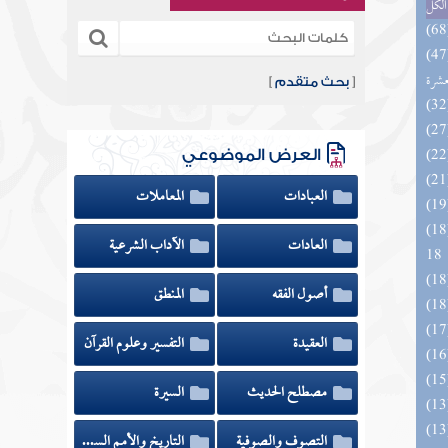
الكل
المهرة بالفوائد المبتكرة من أطراف
عشرة
[
بحث متقدم
]
العرض الموضوعي
العبادات
المعاملات
الزخار المعروف بمسند البزار 10 -
العادات
الآداب الشرعية
18
أصول الفقه
المنطق
العقيدة
التفسير وعلوم القرآن
مصطلح الحديث
السيرة
التصوف والصوفية
التاريخ والأمم السابقة