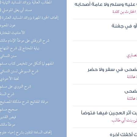
(13) المطالب العالية بزوائد المسانيد الثمانية
 عليه وسلم ولا عامة أصحابه
(11) مسند أبي يعلى الموصلي
 الحارث بن كلدة
(10) إتحاف الخيرة المهرة بزوائد المسانيد العشرة
(8) عون المعبود
أو في جفنة
(8) الأحاديث المختارة
(8) شرح الزرقاني على موطأ الإمام مالك
(8) نهاية المحتاج إلى شرح المنهاج
أنصاري
(7) سنن النسائي
(7) المفهم لما أشكل من تلخيص كتاب مسلم
لضحى في سفر ولا حضر
(7) شرح السيوطي لسنن النسائي
 عائشة
(7) تحفة الأحوذي
(7) شرح النووي على مسلم
الضحى
(6) شرح السنة
 عائشة
(6) مرقاة المفاتيح شرح مشكاة المصابيح
(6) صحيح مسلم
 أثر العجين فيها فتوضأ
(6) فيض القدير
نئ بنت أبي طالب
(5) موطأ مالك
رك أكفك آخره