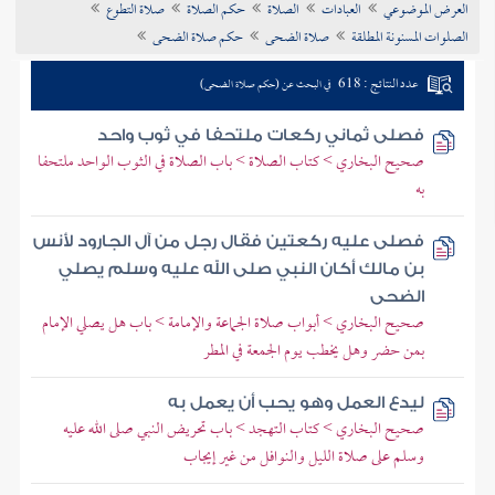
العرض الموضوعي
العبادات
الصلاة
حكم الصلاة
صلاة التطوع
تراجم الأعلام
الصلوات المسنونة المطلقة
صلاة الضحى
حكم صلاة الضحى
عدد النتائج : 618
في البحث عن (حكم صلاة الضحى)
فصلى ثماني ركعات ملتحفا في ثوب واحد
صحيح البخاري > كتاب الصلاة > باب الصلاة في الثوب الواحد ملتحفا
به
فصلى عليه ركعتين فقال رجل من آل الجارود لأنس
بن مالك أكان النبي صلى الله عليه وسلم يصلي
الضحى
صحيح البخاري > أبواب صلاة الجماعة والإمامة > باب هل يصلي الإمام
بمن حضر وهل يخطب يوم الجمعة في المطر
ليدع العمل وهو يحب أن يعمل به
صحيح البخاري > كتاب التهجد > باب تحريض النبي صلى الله عليه
وسلم على صلاة الليل والنوافل من غير إيجاب