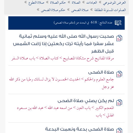
العرض الموضوعي
العبادات
الصلاة
حكم الصلاة
صلاة التطوع
تراجم الأعلام
الصلوات المسنونة المطلقة
صلاة الضحى
حكم صلاة الضحى
عدد النتائج : 618
في البحث عن (حكم صلاة الضحى)
صحبت رسول الله صلى الله عليه وسلم ثمانية
عشر سفرا فما رأيته ترك ركعتين إذا زاغت الشمس
قبل الظهر
مرقاة المفاتيح شرح مشكاة المصابيح > كتاب الصلاة > باب صلاة السفر
صلاة الضحى
جامع العلوم والحكم > الحديث الخمسون لا يزال لسانك رطبا من ذكر الله
عز وجل
لم يكن يصلي صلاة الضحى
المعجم الكبير > باب العين > من اسمه عبد الله > عبد الله بن مسعود
الهذلي > باب
صلاة الضحى بدعة ونعمت البدعة