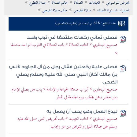
العرض الموضوعي
العبادات
الصلاة
حكم الصلاة
صلاة التطوع
تراجم الأعلام
الصلوات المسنونة المطلقة
صلاة الضحى
حكم صلاة الضحى
عدد النتائج : 618
في البحث عن (حكم صلاة الضحى)
فصلى ثماني ركعات ملتحفا في ثوب واحد
صحيح البخاري > كتاب الصلاة > باب الصلاة في الثوب الواحد ملتحفا
به
فصلى عليه ركعتين فقال رجل من آل الجارود لأنس
بن مالك أكان النبي صلى الله عليه وسلم يصلي
الضحى
صحيح البخاري > أبواب صلاة الجماعة والإمامة > باب هل يصلي الإمام
بمن حضر وهل يخطب يوم الجمعة في المطر
ليدع العمل وهو يحب أن يعمل به
صحيح البخاري > كتاب التهجد > باب تحريض النبي صلى الله عليه
وسلم على صلاة الليل والنوافل من غير إيجاب