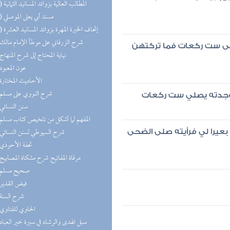
(13) المطالب العالية بزوائد المسانيد الثمانية
(11) مسند أبي يعلى الموصلي
(10) إتحاف الخيرة المهرة بزوائد المسانيد العشرة
(8) شرح الزرقاني على موطأ الإمام مالك
ضحى ست ركعات فما تركتهن
(8) نهاية المحتاج إلى شرح المنهاج
(8) عون المعبود
(8) الأحاديث المختارة
(7) شرح النووي على مسلم
 فوجدته يصلي ست ركعات
(7) سنن النسائي
(7) المفهم لما أشكل من تلخيص كتاب مسلم
(7) شرح السيوطي لسنن النسائي
بعيرا لي فرأيته صلى الضحى
(7) تحفة الأحوذي
(6) مرقاة المفاتيح شرح مشكاة المصابيح
(6) صحيح مسلم
(6) فيض القدير
(6) شرح السنة
(5) الحاوي للفتاوي
(5) سبل الهدى والرشاد في سيرة خير العباد