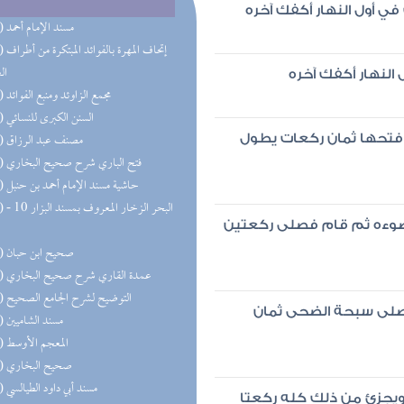
 في أول النهار أكفك آخره
(68) مسند الإمام أحمد
(47) إتحاف 
ال
ل النهار أكفك آخره
(32) مجمع الزاوئد ومنبع الفوائد
(27) السنن الكبرى للنسائي
(22) مصنف عبد الرزاق
 فتحها ثمان ركعات يطول
(21) فتح الباري شرح صحيح البخاري
(19) حاشية مسند الإمام أحمد بن حنبل
(18) البحر 
ضوءه ثم قام فصلى ركعتين
(18) صحيح ابن حبان
(18) عمدة القاري شرح صحيح البخاري
(17) التوضيح لشرح الجامع الصحيح
فصلى سبحة الضحى ثمان
(16) مسند الشاميين
(15) المعجم الأوسط
(13) صحيح البخاري
(13) مسند أبي داود الطيالسي
يجزئ من ذلك كله ركعتا