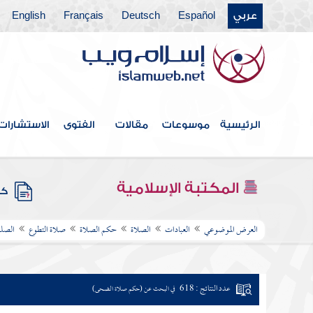
عربي
Español
Deutsch
Français
English
الرئيسية
موسوعات
مقالات
الفتوى
الاستشارات
المكتبة الإسلامية
كتب
العرض الموضوعي
العبادات
الصلاة
حكم الصلاة
صلاة التطوع
الصلو
عدد النتائج : 618
في البحث عن (حكم صلاة الضحى)