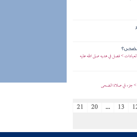
الضحى؟
العبادات > فصل في هديه صلى الله عليه
ل > جزء في صلاة الضحى
21
20
...
13
1