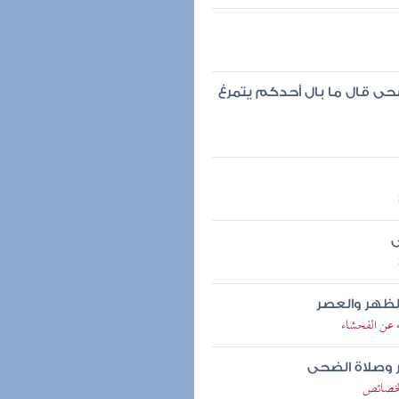
حى قال ما بال أحدكم يتمرغ
ى
لظهر والعصر
ه عن الفحشاء
 وصلاة الضحى
الخصائص