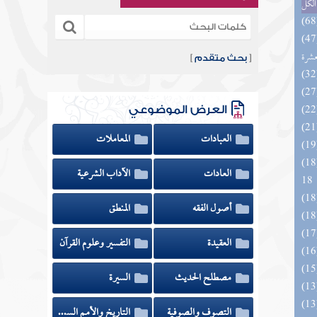
الكل
المهرة بالفوائد المبتكرة من أطراف
عشرة
[
بحث متقدم
]
العرض الموضوعي
العبادات
المعاملات
الزخار المعروف بمسند البزار 10 -
العادات
الآداب الشرعية
18
أصول الفقه
المنطق
العقيدة
التفسير وعلوم القرآن
مصطلح الحديث
السيرة
التصوف والصوفية
التاريخ والأمم السابقة