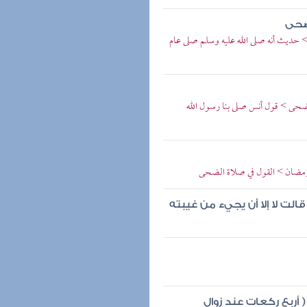
لضحى
 حديث أنه صلى الله عليه وسلم صلى عام
ضحى > قول أنس صلى بنا رسول الله
 رمضان > القول في صلاة الضحى
لت لا إلا أن يجيء من غيبته
 أربع ركعات عند زوال