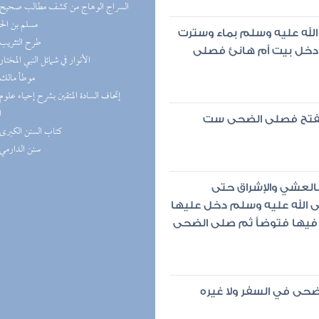
مسلم بن ال
الله عليه وسلم بماء وسترت
(5) طرح التثريب
 دخل بيت أم هانئ فصلى
(5) الأنوار في شمائل النبي المختار
(5) موطأ مالك
ا
الفتح فصلى الضحى ست
(5) كتاب السنن الكبرى
(4) سنن الدارمي
بالعشي والإشراق حتى
ى الله عليه وسلم دخل عليها
ن فيها فتوضأ ثم صلى الضحى
لضحى في السفر ولا غيره