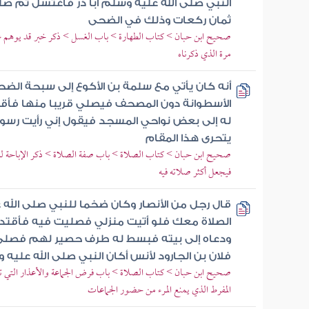
النبي صلى الله عليه وسلم أبا ذر فاغتسل ثم صل
ثمان ركعات وذلك في الضحى
صحيح ابن حبان > كتاب الطهارة > باب الغسل > ذكر خبر قد يوهم غير ا
مرة الذي ذكرناه
أنه كان يأتي مع سلمة بن الأكوع إلى سبحة الض
الأسطوانة دون المصحف فيصلي قريبا منها فأقول
له إلى بعض نواحي المسجد فيقول إني رأيت رسول
يتحرى هذا المقام
صحيح ابن حبان > كتاب الصلاة > باب صفة الصلاة > ذكر الإباحة لل
فيجعل أكثر صلاته فيه
قال رجل من الأنصار وكان ضخما للنبي صلى الله 
الصلاة معك فلو أتيت منزلي فصليت فيه فأقتد
ودعاه إلى بيته فبسط له طرف حصير لهم فصلى
فلان بن الجارود لأنس أكان النبي صلى الله علي
صحيح ابن حبان > كتاب الصلاة > باب فرض الجماعة والأعذار التي تبي
المفرط الذي يمنع المرء من حضور الجماعات