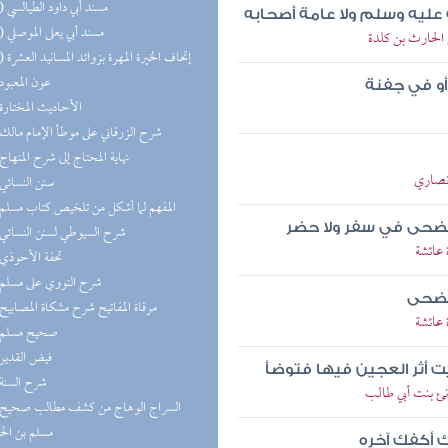
(13) مسند أبي داود الطيالسي
 عليه وسلم ولا عامة أصحابه
(11) مسند أبي يعلى الموصلي
 الحارث بن كلدة
(10) إتحاف الخيرة المهرة بزوائد المسانيد العشرة
(8) عون المعبود
أو في جفنة
(8) الأحاديث المختارة
(8) شرح الزرقاني على موطأ الإمام مالك
(8) نهاية المحتاج إلى شرح المنهاج
أنصاري
(7) سنن النسائي
(7) المفهم لما أشكل من تلخيص كتاب مسلم
لضحى في سفر ولا حضر
(7) شرح السيوطي لسنن النسائي
 عائشة
(7) تحفة الأحوذي
(7) شرح النووي على مسلم
الضحى
(6) مرقاة المفاتيح شرح مشكاة المصابيح
 عائشة
(6) صحيح مسلم
(6) فيض القدير
 أثر العجين فيها فتوضأ
(6) شرح السنة
نئ بنت أبي طالب
مسلم بن ال
رك أكفك آخره