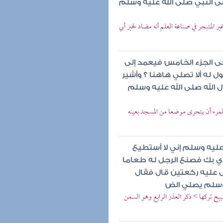
ى النبي صلى الله عليه وسلم
لمتبحر في صناعة العلم أنه مضاد لخبر أبي
حى الجزء الخامس فيعمد إلى
 له ألا تصلي هاهنا ؟ وأشير
 الله صلى الله عليه وسلم
مرء أن يتحرى موضعا من المسجد بعينه
عليه وسلم إني لا أستطيع
ي بك فصنع الرجل له طعاما
 عليه ركعتين قال فقال
ه وسلم يصلي الض
ح تركها > ذكر العذر الرابع وهو السمن