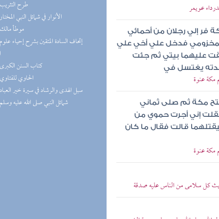
(5) طرح التثريب
درداء عويمر
(5) الأنوار في شمائل النبي المختار
(5) موطأ مالك
ة فر إلي رجلان من أحمائي
لمخزومي فدخل علي أخي علي
ا
لقت عليهما بيتي ثم جئت
(5) كتاب السنن الكبرى
جدته يغتسل في
(5) الحاوي للفتاوي
 مكة عنوة
(5) سبل الهدى والرشاد في سيرة خير العباد
(4) شمائل النبي صلى الله عليه وسلم
فتح مكة ثم صلى ثماني
قلت إني أجرت حموي من
يقتلهما قالت فقال ما كان
 مكة عنوة
ديث كل سلامى من الناس عليه صدقة