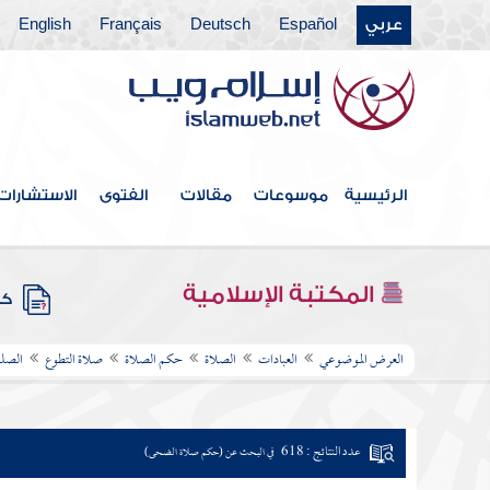
عربي
Español
Deutsch
Français
English
الرئيسية
موسوعات
مقالات
الفتوى
الاستشارات
المكتبة الإسلامية
كتب
العرض الموضوعي
العبادات
الصلاة
حكم الصلاة
صلاة التطوع
الصلو
عدد النتائج : 618
في البحث عن (حكم صلاة الضحى)