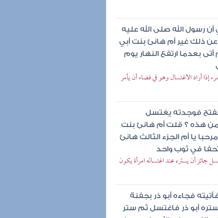
ن رسول الله صلى الله عليه
 ذلك غير أم هانئ بنت أبي
تى بعدما ارتفع النهار يوم
إذا أراد الاغتسال وهو في فضاء أن يأمر
الفتح فوجدته يغتسل
ن هذه ؟ قلت أم هانئ بنت
حبا يا أم الجزء الثالث هانئ
حفا في ثوب واحد
ل جائز أن يستره عند اغتساله امرأة يكون
تيته فجاءه أبو ذر بجفنة
ستره أبو ذر فاغتسل ثم ستر