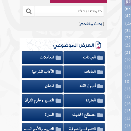
الكل
المهرة بالفوائد المبتكرة من أطراف
عشرة
[
بحث متقدم
]
العرض الموضوعي
العبادات
المعاملات
العادات
الآداب الشرعية
الزخار المعروف بمسند البزار 10 -
18
أصول الفقه
المنطق
العقيدة
التفسير وعلوم القرآن
مصطلح الحديث
السيرة
التصوف والصوفية
التاريخ والأمم السابقة