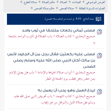
العرض الموضوعي
العبادات
الصلاة
حكم الصلاة
صلاة التطوع
تراجم الأعلام
الصلوات المسنونة المطلقة
صلاة الضحى
حكم صلاة الضحى
عدد النتائج : 618
في البحث عن (حكم صلاة الضحى)
فصلى ثماني ركعات ملتحفا في ثوب واحد
صحيح البخاري > كتاب الصلاة > باب الصلاة في الثوب الواحد ملتحفا
به
فصلى عليه ركعتين فقال رجل من آل الجارود لأنس
بن مالك أكان النبي صلى الله عليه وسلم يصلي
الضحى
صحيح البخاري > أبواب صلاة الجماعة والإمامة > باب هل يصلي الإمام
بمن حضر وهل يخطب يوم الجمعة في المطر
ليدع العمل وهو يحب أن يعمل به
صحيح البخاري > كتاب التهجد > باب تحريض النبي صلى الله عليه
وسلم على صلاة الليل والنوافل من غير إيجاب