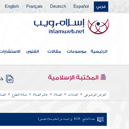
عربي
Español
Deutsch
Français
English
الرئيسية
موسوعات
مقالات
الفتوى
الاستشارات
المكتبة الإسلامية
كتب
العرض الموضوعي
العبادات
الصلاة
حكم الصلاة
صلاة التطوع
الصلو
عدد النتائج : 618
في البحث عن (حكم صلاة الضحى)