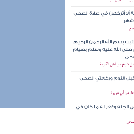
ة ألا أتركهن في صلاة الضحى
ل شهر
بيع
بت بسم الله الرحمن الرحيم
 صلى الله عليه وسلم بصيام
ضحى
عقل شيخ من أهل الكوفة
 قبل النوم وركعتي الضحى
عة عن أبي هريرة
 الجنة وغفر له ما كان في
الضحى