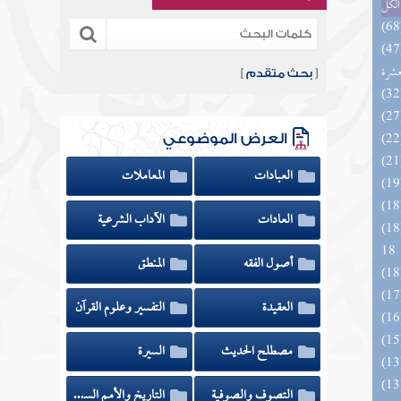
الكل
المهرة بالفوائد المبتكرة من أطراف
عشرة
[
بحث متقدم
]
العرض الموضوعي
العبادات
المعاملات
العادات
الآداب الشرعية
الزخار المعروف بمسند البزار 10 -
18
أصول الفقه
المنطق
العقيدة
التفسير وعلوم القرآن
مصطلح الحديث
السيرة
التصوف والصوفية
التاريخ والأمم السابقة