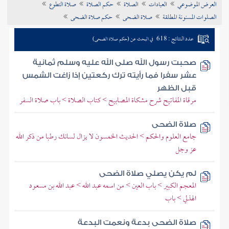
العرض الموضوعي
العبادات
الصلاة
حكم الصلاة
صلاة التطوع
تراجم الأعلام
الصلوات المسنونة المطلقة
صلاة الضحى
حكم صلاة الضحى
عدد النتائج : 618
في البحث عن (حكم صلاة الضحى)
صحبت رسول الله صلى الله عليه وسلم ثمانية
عشر سفرا فما رأيته ترك ركعتين إذا زاغت الشمس
قبل الظهر
مرقاة المفاتيح شرح مشكاة المصابيح > كتاب الصلاة > باب صلاة السفر
صلاة الضحى
جامع العلوم والحكم > الحديث الخمسون لا يزال لسانك رطبا من ذكر الله
عز وجل
لم يكن يصلي صلاة الضحى
المعجم الكبير > باب العين > من اسمه عبد الله > عبد الله بن مسعود
الهذلي > باب
صلاة الضحى بدعة ونعمت البدعة