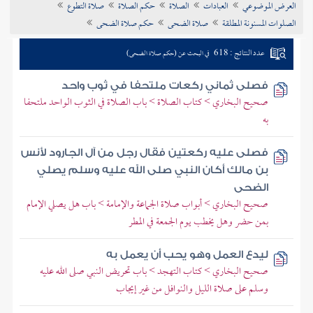
العرض الموضوعي
العبادات
الصلاة
حكم الصلاة
صلاة التطوع
تراجم الأعلام
الصلوات المسنونة المطلقة
صلاة الضحى
حكم صلاة الضحى
عدد النتائج : 618
في البحث عن (حكم صلاة الضحى)
فصلى ثماني ركعات ملتحفا في ثوب واحد
صحيح البخاري > كتاب الصلاة > باب الصلاة في الثوب الواحد ملتحفا
به
فصلى عليه ركعتين فقال رجل من آل الجارود لأنس
بن مالك أكان النبي صلى الله عليه وسلم يصلي
الضحى
صحيح البخاري > أبواب صلاة الجماعة والإمامة > باب هل يصلي الإمام
بمن حضر وهل يخطب يوم الجمعة في المطر
ليدع العمل وهو يحب أن يعمل به
صحيح البخاري > كتاب التهجد > باب تحريض النبي صلى الله عليه
وسلم على صلاة الليل والنوافل من غير إيجاب