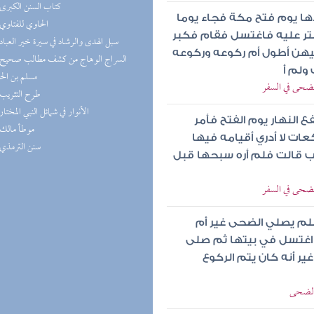
(5) كتاب السنن الكبرى
دها يوم فتح مكة فجاء يوما
(5) الحاوي للفتاوي
تر عليه فاغتسل فقام فكبر
(5) سبل الهدى والرشاد في سيرة خير العباد
 فيهن أطول أم ركوعه وركوعه
ولم أ
مسلم بن ال
لضحى في السفر
(5) طرح التثريب
(5) الأنوار في شمائل النبي المختار
ع النهار يوم الفتح فأمر
(5) موطأ مالك
ت لا أدري أقيامه فيها
(4) سنن الترمذي
ب قالت فلم أره سبحها قبل
لضحى في السفر
وسلم يصلي الضحى غير أم
ي اغتسل في بيتها ثم صلى
ر أنه كان يتم الركوع
 الضحى