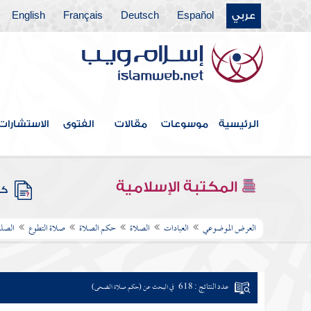
عربي
Español
Deutsch
Français
English
الرئيسية
موسوعات
مقالات
الفتوى
الاستشارات
المكتبة الإسلامية
كتب
العرض الموضوعي
العبادات
الصلاة
حكم الصلاة
صلاة التطوع
الصلو
عدد النتائج : 618
في البحث عن (حكم صلاة الضحى)