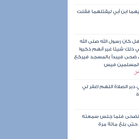
هما ابن أبي ليقتلهما فقلت
هل كان رسول الله صلى الله
ذلك شيئا غير أنهم ذكروا
ل ضحى فيبدأ بالمسجد فيركع
 المسلمين فيس
خل
بر الصلاة اللهم اغفر لي
ة
ي الضحى فلما جلس سمعته
 حتى بلغ مائة مرة