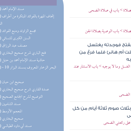
(68) مسند الإمام أحمد
صلاة > باب في صلاة الضحى
(47) إتحاف 
ال
اة > باب الوصية بصلاة الجن
(32) مجمع الزاوئد ومنبع الفوائد
(27) السنن الكبرى للنسائي
(22) مصنف عبد الرزاق
الفتح فوجدته يغتسل
(21) فتح الباري شرح صحيح البخاري
ت أم هانئ فلما فرغ من
(19) حاشية مسند الإمام أحمد بن حنبل
ه
لغسل وما لا يوجبه > باب الاستتار عند
(18) البحر 
(18) صحيح ابن حبان
(18) عمدة القاري شرح صحيح البخاري
ة الضحى
(17) التوضيح لشرح الجامع الصحيح
(16) مسند الشاميين
ثلاث صوم ثلاثة أيام من كل
(15) المعجم الأوسط
ى
(13) صحيح البخاري
ث على ركعتي الضحى
(13) مسند أبي داود الطيالسي