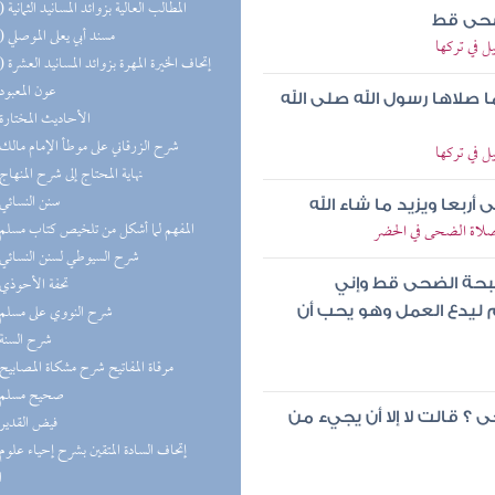
(13) المطالب العالية بزوائد المسانيد الثمانية
لضحى قط
(11) مسند أبي يعلى الموصلي
ل في تركها
(10) إتحاف الخيرة المهرة بزوائد المسانيد العشرة
(8) عون المعبود
ا صلاها رسول الله صلى الله
(8) الأحاديث المختارة
(8) شرح الزرقاني على موطأ الإمام مالك
ل في تركها
(8) نهاية المحتاج إلى شرح المنهاج
(7) سنن النسائي
ربعا ويزيد ما شاء الله
(7) المفهم لما أشكل من تلخيص كتاب مسلم
 صلاة الضحى في الحضر
(7) شرح السيوطي لسنن النسائي
(7) تحفة الأحوذي
سبحة الضحى قط وإني
(7) شرح النووي على مسلم
م ليدع العمل وهو يحب أن
(6) شرح السنة
(6) مرقاة المفاتيح شرح مشكاة المصابيح
(6) صحيح مسلم
؟ قالت لا إلا أن يجيء من
(6) فيض القدير
ا