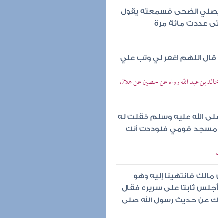
 يصلي الضحى فسمعته يقول
حتى عددت مائة مرة
قال اللهم اغفر لي وتب علي
 خالد بن عبد الله رواه عن حصين عن هلال
لى الله عليه وسلم فقلت له
ين مسجد قومي فلوددت أنك
مالك فانتهينا إليه وهو
جلس ثابتا على سريره فقال
لونك عن حديث رسول الله صلى