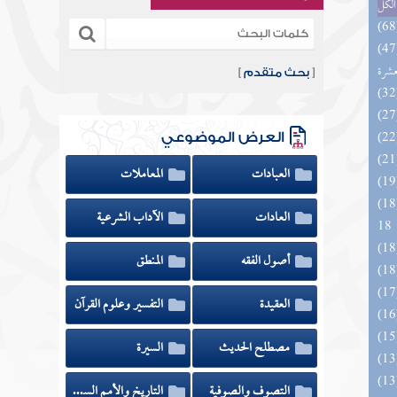
الكل
المهرة بالفوائد المبتكرة من أطراف
عشرة
[
بحث متقدم
]
العرض الموضوعي
العبادات
المعاملات
الزخار المعروف بمسند البزار 10 -
العادات
الآداب الشرعية
18
أصول الفقه
المنطق
العقيدة
التفسير وعلوم القرآن
مصطلح الحديث
السيرة
التصوف والصوفية
التاريخ والأمم السابقة