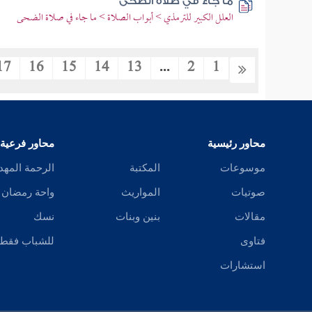
ما جاء في صلاة الضحى
العلل الكبير للترمذي > أبواب الصلاة > ما جاء في صلاة الضحى
17
16
15
14
13
...
2
1
محاور رئيسية
محاور فرعية
موسوعات
المكتبة
الرحمة المهد
صوتيات
المواريث
واحة رمضان
مقالات
بنين وبنات
نسك
فتاوى
للشباب فقط
استشارات