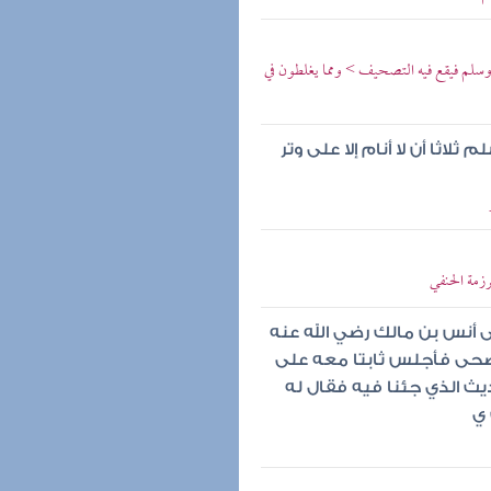
سلم فيقع فيه التصحيف > ومما يغلطون في
ثلاثا أن لا أنام إلا على وتر
رزمة الحنفي
 أنس بن مالك رضي الله عنه
لضحى فأجلس ثابتا معه على
يث الذي جئنا فيه فقال له
 ي