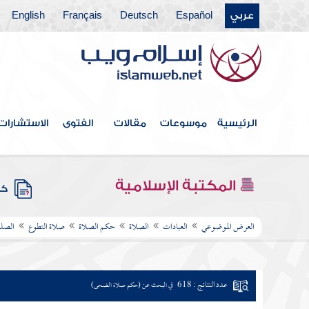
عربي
Español
Deutsch
Français
English
الرئيسية
موسوعات
مقالات
الفتوى
الاستشارات
المكتبة الإسلامية
كتب
العرض الموضوعي
العبادات
الصلاة
حكم الصلاة
صلاة التطوع
الصلو
عدد النتائج : 618
في البحث عن (حكم صلاة الضحى)