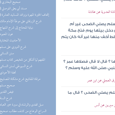
(13) صحيح البخاري
(11) مسند أبي يعلى الموصلي
اذة العدوية عن عائشة
(10) إتحاف الخيرة المهرة بزوائد المسانيد العشرة
(8) شرح الزرقاني على موطأ الإمام مالك
 وسلم يصلي الضحى غير أم
(8) نهاية المحتاج إلى شرح المنهاج
 دخل بيتها يوم فتح مكة
(8) عون المعبود
ط أخف منها غير أنه كان يتم
(8) الأحاديث المختارة
(7) شرح النووي على مسلم
(7) سنن النسائي
(7) المفهم لما أشكل من تلخيص كتاب مسلم
 ؟ قال لا قال فصلاها عمر ؟
(7) شرح السيوطي لسنن النسائي
النبي صلى الله عليه وسلم ؟
(7) تحفة الأحوذي
(6) مرقاة المفاتيح شرح مشكاة المصابيح
رق العجلي عن ابن عمر
(6) صحيح مسلم
(6) فيض القدير
سلم يصلي الضحى ؟ قال ما
(6) شرح السنة
(5) سبل الهدى والرشاد في سيرة خير العباد
ن سيرين عن أنس