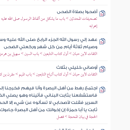
أضحوا بصلاة الضحى
تصحيفات المحدثين > باب ما يشكل من ألفاظ الرسول صلى الله عليه و
إعرابه
عهد إلي رسول الله الجزء الرابع صلى الله عليه وسلم 
وصيام ثلاثة أيام من كل شهر وركعتي الضحى
الثقات لابن حبان > أول كتاب التابعين > باب السين > سهيل بن هرمز
أوصاني خليلي بثلاث
الثقات لابن حبان > أول كتاب أتباع التابعين > باب الميم > مقرن بن ك
اجتمع رهط من أهل البصرة وأنا فيهم فخرجنا إلى
فاستشفعنا بثابت البناني فأتيناه وهو يصلي ا
السرير فقلت لأصحابي لا تسألوه عن شيء إلا الحد
ثابت يا أبا حمزة إن إخوانك من أهل البصرة جاءوك
الحجة في بيان المحجة > فصل