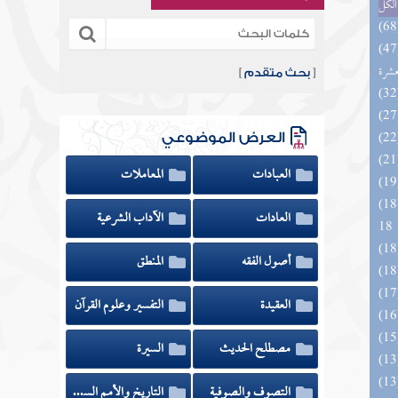
الكل
المهرة بالفوائد المبتكرة من أطراف
عشرة
[
بحث متقدم
]
العرض الموضوعي
العبادات
المعاملات
الزخار المعروف بمسند البزار 10 -
العادات
الآداب الشرعية
18
أصول الفقه
المنطق
العقيدة
التفسير وعلوم القرآن
مصطلح الحديث
السيرة
التصوف والصوفية
التاريخ والأمم السابقة