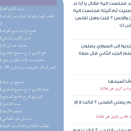
فجلست إليه فقال يا أبا ذر
(68) مسند الإمام أحمد
ليت ثم أتيته فجلست إليه
(47) إتحاف 
ن والإنس ؟ قلت وهل للإنس
ال
على ك
(32) مجمع الزاوئد ومنبع الفوائد
(27) السنن الكبرى للنسائي
(22) مصنف عبد الرزاق
روا إلى السواري يصلون
(21) فتح الباري شرح صحيح البخاري
لم الجزء الثاني قال صلاة
(19) حاشية مسند الإمام أحمد بن حنبل
(18) البحر 
(18) صحيح ابن حبان
أنا أسبحها
ة بن الزبير عن عائشة
(18) عمدة القاري شرح صحيح البخاري
(17) التوضيح لشرح الجامع الصحيح
 يصلي الضحى ؟ قالت لا إلا
(16) مسند الشاميين
(15) المعجم الأوسط
د الله بن شقيق عن عائشة
(13) مسند أبي داود الطيالسي
(13) المطالب العالية بزوائد المسانيد الثمانية
لم يصلي الضحى ؟ قالت نعم