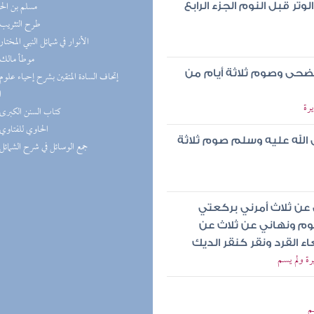
مسلم بن ال
تر قبل النوم الجزء الرابع
(5) طرح التثريب
(5) الأنوار في شمائل النبي المختار
(5) موطأ مالك
 الضحى وصوم ثلاثة أيام من
ا
يرة
(5) كتاب السنن الكبرى
(5) الحاوي للفتاوي
ى الله عليه وسلم صوم ثلاثة
(4) جمع الوسائل في شرح الشمائل
 عن ثلاث أمرني بركعتي
نوم ونهاني عن ثلاث عن
ء القرد ونقر كنقر الديك
ة ولم يسم
م