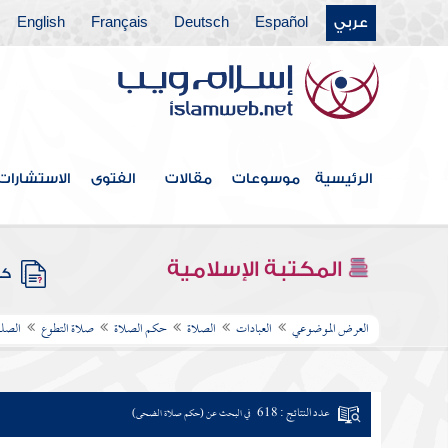
عربي
Español
Deutsch
Français
English
الرئيسية
موسوعات
مقالات
الفتوى
الاستشارات
المكتبة الإسلامية
كتب
العرض الموضوعي
العبادات
الصلاة
حكم الصلاة
صلاة التطوع
الصلو
عدد النتائج : 618
في البحث عن (حكم صلاة الضحى)