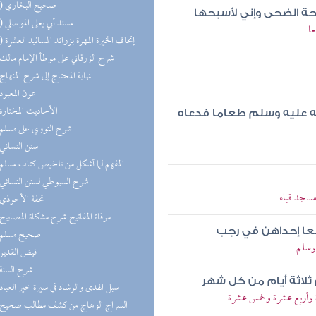
(13) صحيح البخاري
حة الضحى وإني لأسبحها
(11) مسند أبي يعلى الموصلي
ا
(10) إتحاف الخيرة المهرة بزوائد المسانيد العشرة
(8) شرح الزرقاني على موطأ الإمام مالك
(8) نهاية المحتاج إلى شرح المنهاج
(8) عون المعبود
(8) الأحاديث المختارة
له عليه وسلم طعاما فدعاه
(7) شرح النووي على مسلم
(7) سنن النسائي
(7) المفهم لما أشكل من تلخيص كتاب مسلم
(7) شرح السيوطي لسنن النسائي
مسجد قباء
(7) تحفة الأحوذي
(6) مرقاة المفاتيح شرح مشكاة المصابيح
ربعا إحداهن في رجب
(6) صحيح مسلم
 وسلم
(6) فيض القدير
(6) شرح السنة
ثلاثة أيام من كل شهر
(5) سبل الهدى والرشاد في سيرة خير العباد
 وأربع عشرة وخمس عشرة