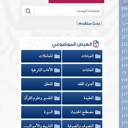
الكل
المهرة بالفوائد المبتكرة من أطراف
عشرة
[
بحث متقدم
]
العرض الموضوعي
العبادات
المعاملات
الزخار المعروف بمسند البزار 10 -
العادات
الآداب الشرعية
18
أصول الفقه
المنطق
العقيدة
التفسير وعلوم القرآن
مصطلح الحديث
السيرة
التصوف والصوفية
التاريخ والأمم السابقة