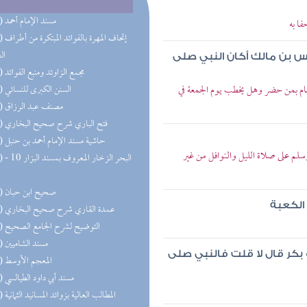
(68) مسند الإمام أحمد
ا به
(47) إتحاف 
ال
س بن مالك أكان النبي صلى
(32) مجمع الزاوئد ومنبع الفوائد
ام بمن حضر وهل يخطب يوم الجمعة في
(27) السنن الكبرى للنسائي
(22) مصنف عبد الرزاق
(21) فتح الباري شرح صحيح البخاري
(19) حاشية مسند الإمام أحمد بن حنبل
لم على صلاة الليل والنوافل من غير
(18) البحر 
(18) صحيح ابن حبان
 الكعبة
(18) عمدة القاري شرح صحيح البخاري
(17) التوضيح لشرح الجامع الصحيح
(16) مسند الشاميين
 بكر قال لا قلت فالنبي صلى
(15) المعجم الأوسط
(13) مسند أبي داود الطيالسي
(13) المطالب العالية بزوائد المسانيد الثمانية