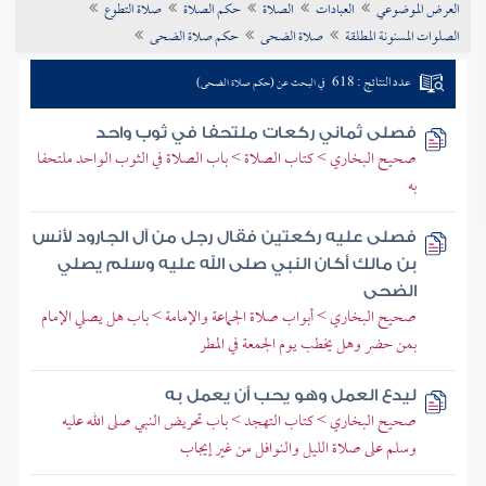
العرض الموضوعي
العبادات
الصلاة
حكم الصلاة
صلاة التطوع
تراجم الأعلام
الصلوات المسنونة المطلقة
صلاة الضحى
حكم صلاة الضحى
عدد النتائج : 618
في البحث عن (حكم صلاة الضحى)
فصلى ثماني ركعات ملتحفا في ثوب واحد
صحيح البخاري > كتاب الصلاة > باب الصلاة في الثوب الواحد ملتحفا
به
فصلى عليه ركعتين فقال رجل من آل الجارود لأنس
بن مالك أكان النبي صلى الله عليه وسلم يصلي
الضحى
صحيح البخاري > أبواب صلاة الجماعة والإمامة > باب هل يصلي الإمام
بمن حضر وهل يخطب يوم الجمعة في المطر
ليدع العمل وهو يحب أن يعمل به
صحيح البخاري > كتاب التهجد > باب تحريض النبي صلى الله عليه
وسلم على صلاة الليل والنوافل من غير إيجاب