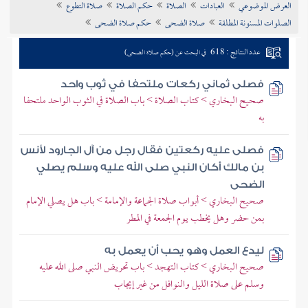
العرض الموضوعي
العبادات
الصلاة
حكم الصلاة
صلاة التطوع
تراجم الأعلام
الصلوات المسنونة المطلقة
صلاة الضحى
حكم صلاة الضحى
عدد النتائج : 618
في البحث عن (حكم صلاة الضحى)
فصلى ثماني ركعات ملتحفا في ثوب واحد
صحيح البخاري > كتاب الصلاة > باب الصلاة في الثوب الواحد ملتحفا
به
فصلى عليه ركعتين فقال رجل من آل الجارود لأنس
بن مالك أكان النبي صلى الله عليه وسلم يصلي
الضحى
صحيح البخاري > أبواب صلاة الجماعة والإمامة > باب هل يصلي الإمام
بمن حضر وهل يخطب يوم الجمعة في المطر
ليدع العمل وهو يحب أن يعمل به
صحيح البخاري > كتاب التهجد > باب تحريض النبي صلى الله عليه
وسلم على صلاة الليل والنوافل من غير إيجاب