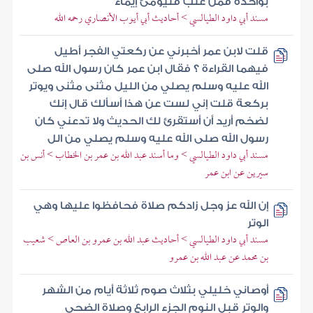
بواحدة فمن غلب فليومئ إيماء
مسند أبي داود الطيالسي > أحاديث أبي أيوب الأنصاري رحمه الله
قلت لابن عمر أخبرني عن ركعتي الفجر أطيل
فيهما القراءة ؟ فقال ابن عمر كان رسول الله صلى
الله عليه وسلم يصلي من الليل مثنى مثنى ويوتر
بركعة قلت إني لست عن هذا أسألك قال إنك
لضخم أريد أن أستقرئ لك الحديث ولا تدعني كان
رسول الله صلى الله عليه وسلم يصلي من الل
مسند أبي داود الطيالسي > وما أسند عبد الله بن عمر بن الخطاب > أنس بن
سيرين عن ابن عمر
إن الله عز وجل زادكم صلاة فحافظوا عليها وهي
الوتر
مسند أبي داود الطيالسي > أحاديث عبد الله بن عمرو بن العاص > شعيب
بن محمد عن عبد الله بن عمرو
أوصاني خليلي بثلاث صوم ثلاثة أيام من الشهر
والوتر قبل النوم الجزء الرابع وصلاة الضحى