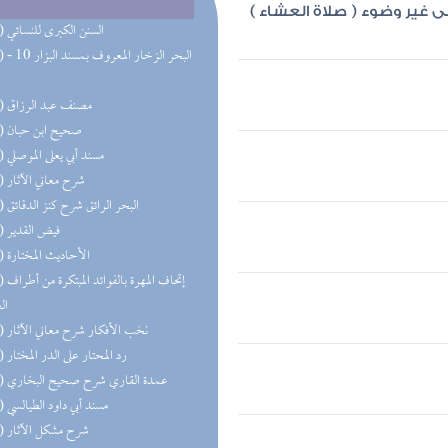
ى غير وضوء ( صلاة العشاء )
(35) السنن الكبرى للنسائي
(30) البحر 
(25) مصنف عبد الرزاق
(22) صحيح ابن حبان
(22) مسند أبي يعلى الموصلي
(18) شرح معاني الآثار
(16) البحر الرائق شرح كنز الدقائق
(16) فيض القدير
(15) الأحاديث المختارة
(14) إتحاف 
ال
(13) نخب الأفكار شرح معاني الآثار
(11) رد المحتار على الدر المختار
(11) عمدة القاري شرح صحيح البخاري
(11) مسند أبي داود الطيالسي
(11) شرح مشكل الآثار