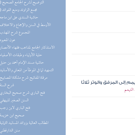
(10) التوضيح لشرح الجامع الصحيح
(10) مجمع الزاوئد ومنبع الفوائد
(9) حاشية السندي على ابن ماجه
(9) الأوسط في السنن والإجماع والاختلاف
(8) المجموع شرح المهذب
(8) عون المعبود
(7) الاستذكار الجامع لمذاهب فقهاء الأمصار
(7) حلية الأولياء وطبقات الأصفياء
(7) حاشية مسند الإمام أحمد بن حنبل
(7) التمهيد لما في الموطأ من المعاني والأسانيد
(7) مرقاة المفاتيح شرح مشكاة المصابيح
م إلى المرفق والوتر ثلاثا
(7) شرح السنة
التيمم
(6) فتح الباري شرح صحيح البخاري
(6) السنن الصغير للبيهقي
(6) فتح الباري لابن رجب
(6) صحيح ابن خزيمة
(6) المطالب العالية بزوائد المسانيد الثمانية
(5) سنن الدارقطني