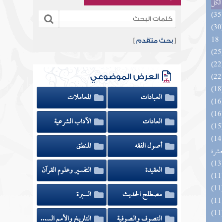
الكل
الزخار المعروف بمسند البزار 10 -
18
[
بحث متقدم
]
العرض الموضوعي
العبادات
المعاملات
العادات
الآداب الشرعية
المهرة بالفوائد المبتكرة من أطراف
أصول الفقه
المنطق
عشرة
العقيدة
التفسير وعلوم القرآن
مصطلح الحديث
السيرة
التصوف والصوفية
التاريخ والأمم السابقة