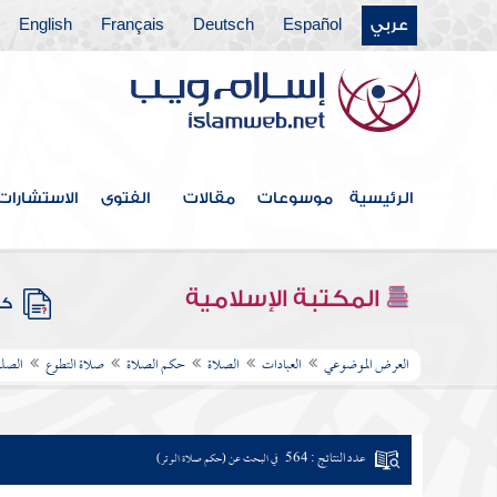
عربي
Español
Deutsch
Français
English
الرئيسية
موسوعات
مقالات
الفتوى
الاستشارات
المكتبة الإسلامية
كتب
العرض الموضوعي
العبادات
الصلاة
حكم الصلاة
صلاة التطوع
الصلو
عدد النتائج : 564
في البحث عن (حكم صلاة الوتر)