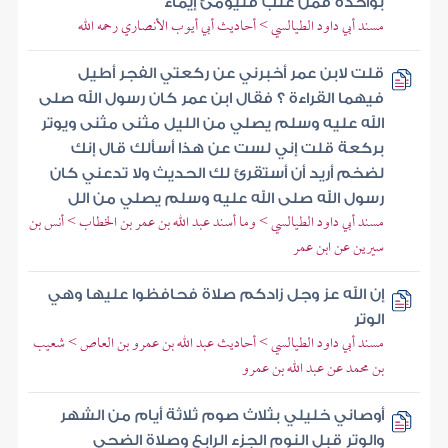
بواحدة فمن غلب فليومئ إيماء
مسند أبي داود الطيالسي > أحاديث أبي أيوب الأنصاري رحمه الله
قلت لابن عمر أخبرني عن ركعتي الفجر أطيل
فيهما القراءة ؟ فقال ابن عمر كان رسول الله صلى
الله عليه وسلم يصلي من الليل مثنى مثنى ويوتر
بركعة قلت إني لست عن هذا أسألك قال إنك
لضخم أريد أن أستقرئ لك الحديث ولا تدعني كان
رسول الله صلى الله عليه وسلم يصلي من الل
مسند أبي داود الطيالسي > وما أسند عبد الله بن عمر بن الخطاب > أنس بن
سيرين عن ابن عمر
إن الله عز وجل زادكم صلاة فحافظوا عليها وهي
الوتر
مسند أبي داود الطيالسي > أحاديث عبد الله بن عمرو بن العاص > شعيب
بن محمد عن عبد الله بن عمرو
أوصاني خليلي بثلاث صوم ثلاثة أيام من الشهر
والوتر قبل النوم الجزء الرابع وصلاة الضحى