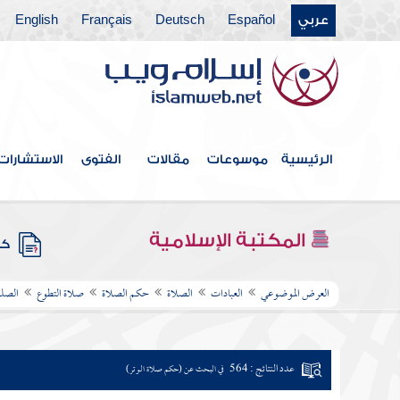
عربي
Español
Deutsch
Français
English
الرئيسية
موسوعات
مقالات
الفتوى
الاستشارات
المكتبة الإسلامية
كتب
العرض الموضوعي
العبادات
الصلاة
حكم الصلاة
صلاة التطوع
الصلو
عدد النتائج : 564
في البحث عن (حكم صلاة الوتر)