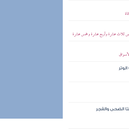
اة
ض ثلاث عشرة وأربع عشرة وخمس عشرة
لأسواق
الوتر
ا الضحى والفجر