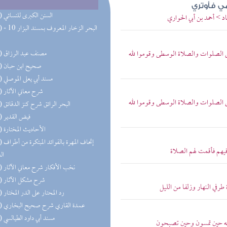
ي فأوتري
(35) السنن الكبرى للنسائي
 > أحمد بن أبي الحواري
(30) البحر 
على الصلوات والصلاة الوسطى وقوموا لله
(25) مصنف عبد الرزاق
(22) صحيح ابن حبان
(22) مسند أبي يعلى الموصلي
(18) شرح معاني الآثار
على الصلوات والصلاة الوسطى وقوموا لله
(16) البحر الرائق شرح كنز الدقائق
(16) فيض القدير
(15) الأحاديث المختارة
(14) إتحاف 
 فيهم فأقمت لهم الصلاة
ال
(13) نخب الأفكار شرح معاني الآثار
(11) شرح مشكل الآثار
طرفي النهار وزلفا من الليل
(11) رد المحتار على الدر المختار
(11) عمدة القاري شرح صحيح البخاري
(11) مسند أبي داود الطيالسي
الله حين تمسون وحين تصبحون