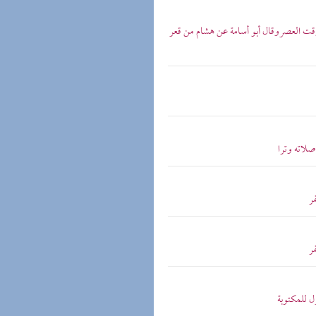
ت العصروقال أبو أسامة عن هشام من قعر
لاته وترا
ر
ر
 للمكتوبة