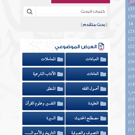
الكل
الزخار المعروف بمسند البزار 10 -
18
[
بحث متقدم
]
العرض الموضوعي
العبادات
المعاملات
العادات
الآداب الشرعية
المهرة بالفوائد المبتكرة من أطراف
أصول الفقه
المنطق
عشرة
العقيدة
التفسير وعلوم القرآن
مصطلح الحديث
السيرة
التصوف والصوفية
التاريخ والأمم السابقة