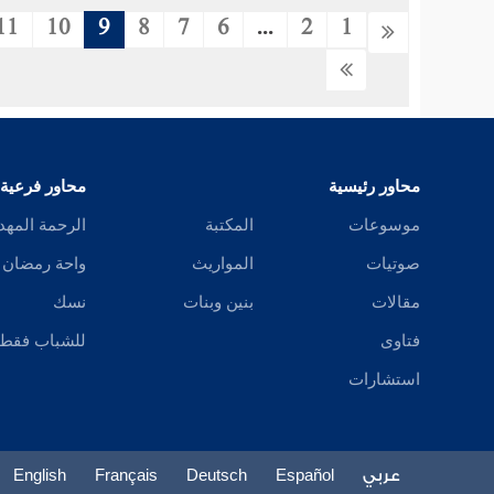
11
10
9
8
7
6
...
2
1
محاور رئيسية
محاور فرعية
موسوعات
المكتبة
الرحمة المهد
صوتيات
المواريث
واحة رمضان
مقالات
بنين وبنات
نسك
فتاوى
للشباب فقط
استشارات
عربي
Español
Deutsch
Français
English