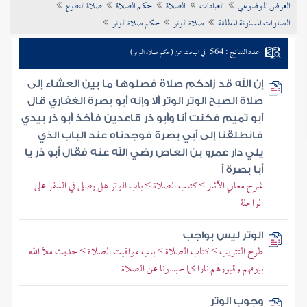
العرض الموضوعي
العبادات
الصلاة
حكم الصلاة
صلاة التطوع
تراجم الأعلام
الصلوات المسنونة المطلقة
صلاة الوتر
حكم صلاة الوتر
عدد النتائج : 564
في البحث عن (حكم صلاة الوتر)
إن الله قد زادكم صلاة فصلوها ما بين العشاء إلى
صلاة الصبح الوتر الوتر ألا وإنه أبو بصرة الغفاري قال
أبو تميم فكنت أنا وأبو ذر قاعدين فأخذ أبو ذر بيدي
فانطلقنا إلى أبي بصرة فوجدناه عند الباب الذي
يلي دار عمرو بن العاص رضي الله عنه فقال أبو ذر يا
أبا بصرة أ
شرح معاني الآثار > كتاب الصلاة > باب الوتر هل يصلى في السفر على
الراحلة
الوتر ليس بواجب
طرح التثريب > كتاب الصلاة > باب مواقيت الصلاة > حديث ملأ الله
بيوتهم وقبورهم نارا كما حبسونا عن الصلاة
وجوب الوتر