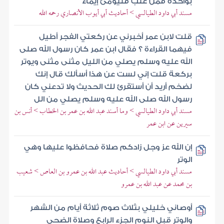
بواحدة فمن غلب فليومئ إيماء
مسند أبي داود الطيالسي > أحاديث أبي أيوب الأنصاري رحمه الله
قلت لابن عمر أخبرني عن ركعتي الفجر أطيل
فيهما القراءة ؟ فقال ابن عمر كان رسول الله صلى
الله عليه وسلم يصلي من الليل مثنى مثنى ويوتر
بركعة قلت إني لست عن هذا أسألك قال إنك
لضخم أريد أن أستقرئ لك الحديث ولا تدعني كان
رسول الله صلى الله عليه وسلم يصلي من الل
مسند أبي داود الطيالسي > وما أسند عبد الله بن عمر بن الخطاب > أنس بن
سيرين عن ابن عمر
إن الله عز وجل زادكم صلاة فحافظوا عليها وهي
الوتر
مسند أبي داود الطيالسي > أحاديث عبد الله بن عمرو بن العاص > شعيب
بن محمد عن عبد الله بن عمرو
أوصاني خليلي بثلاث صوم ثلاثة أيام من الشهر
والوتر قبل النوم الجزء الرابع وصلاة الضحى