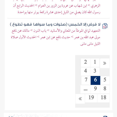
الزهري > ابن شهاب عن عروة بن الزبير بن العوام > الحديث الرابع أن
رسول الله كان يصلي من الليل إحدى عشرة ركعة يوتر منها بواحدة
لا فرض إلا الخمس (صلوات وما سواها فهو تطوع )
التمهيد لما في الموطأ من المعاني والأسانيد > باب النون > مالك عن نافع
مولى عبد الله بن عمر > حديث نافع عن ابن عمر > الحديث الأول صلاة
الليل مثنى مثنى
2
1
4
3
7
6
5
...
9
8
19
18