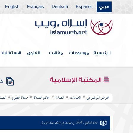
عربي
Español
Deutsch
Français
English
الرئيسية
موسوعات
مقالات
الفتوى
الاستشارات
المكتبة الإسلامية
كتب
العرض الموضوعي
العبادات
الصلاة
حكم الصلاة
صلاة التطوع
الصلو
عدد النتائج : 564
في البحث عن (حكم صلاة الوتر)