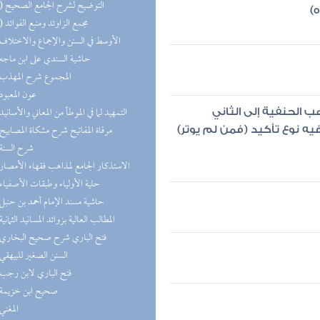
(10) التوضيح لشرح الجامع الصحيح
)
(10) مجمع الزاوئد ومنبع الفوائد
(9) الأوسط في السنن والإجماع والاختلاف
(9) حاشية السندي على ابن ماجه
(8) المجموع شرح المهذب
(8) عون المعبود
(7) التمهيد لما في الموطأ من المعاني والأسانيد
 الحنفية إلى الثاني
(7) مرقاة المفاتيح شرح مشكاة المصابيح
يه نوع تأكيد (فمن لم يوتر)
(7) شرح السنة
(7) الاستذكار الجامع لمذاهب فقهاء الأمصار
(7) حلية الأولياء وطبقات الأصفياء
(7) حاشية مسند الإمام أحمد بن حنبل
(6) المطالب العالية بزوائد المسانيد الثمانية
(6) فتح الباري شرح صحيح البخاري
(6) السنن الصغير للبيهقي
(6) فتح الباري لابن رجب
(6) صحيح ابن خزيمة
(5) المغني