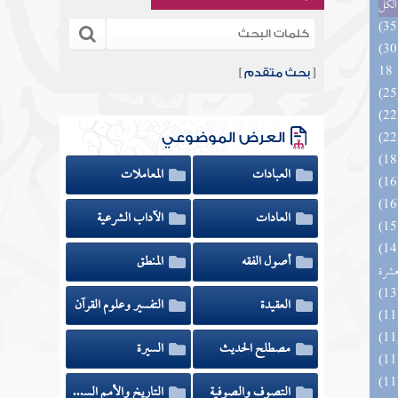
الكل
الزخار المعروف بمسند البزار 10 -
18
[
بحث متقدم
]
العرض الموضوعي
العبادات
المعاملات
العادات
الآداب الشرعية
المهرة بالفوائد المبتكرة من أطراف
أصول الفقه
المنطق
عشرة
العقيدة
التفسير وعلوم القرآن
مصطلح الحديث
السيرة
التصوف والصوفية
التاريخ والأمم السابقة