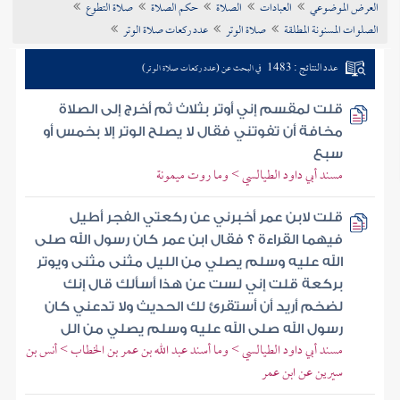
العرض الموضوعي
العبادات
الصلاة
حكم الصلاة
صلاة التطوع
تراجم الأعلام
الصلوات المسنونة المطلقة
صلاة الوتر
عدد ركعات صلاة الوتر
عدد النتائج : 1483
في البحث عن (عدد ركعات صلاة الوتر)
قلت لمقسم إني أوتر بثلاث ثم أخرج إلى الصلاة
مخافة أن تفوتني فقال لا يصلح الوتر إلا بخمس أو
سبع
مسند أبي داود الطيالسي > وما روت ميمونة
قلت لابن عمر أخبرني عن ركعتي الفجر أطيل
فيهما القراءة ؟ فقال ابن عمر كان رسول الله صلى
الله عليه وسلم يصلي من الليل مثنى مثنى ويوتر
بركعة قلت إني لست عن هذا أسألك قال إنك
لضخم أريد أن أستقرئ لك الحديث ولا تدعني كان
رسول الله صلى الله عليه وسلم يصلي من الل
مسند أبي داود الطيالسي > وما أسند عبد الله بن عمر بن الخطاب > أنس بن
سيرين عن ابن عمر