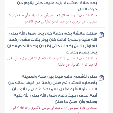
بعد صلاة العشاء لا يزيد عليها حتى يقوم من
جوف الليل
مسند الشاميين > ومن فضائل شعيب بن أبي حمزة ، واسم أبي حمزة دينار >
شعيب ، عن الزهري ، عن عبد الله بن ثعلبة بن صعير الكندي
سئلت عائشة بكم ركعة كان يوتر رسول الله صلى
الله عليه وسلم؟ قالت كان يوتر بثلاث عشرة ركعة
ثم أوتر بتسع ركعات حتى إذا بدن وأخذ اللحم فكان
يوتر بسبع ركعات
مسند الشاميين > ما انتهى إلينا من مسند مكحول الشامي مولى هذيل يكنى
أبا عبد الله > مكحول عن عائشة
صلى الأشعري وهو فيما بين مكة والمدينة
بأصحابه العشاء ثم صلى ركعة قرأ فيها بمائة من
النساء أو البقرة فقيل له ما هذا ؟ قال ما ألوت أن
أضع قدمي حيث وضع رسول الله صلى الله عليه
وسلم وأن أصنع ما صنع
مسند أبي داود الطيالسي > أحاديث أبي موسى الأشعري رحمه الله > أبو