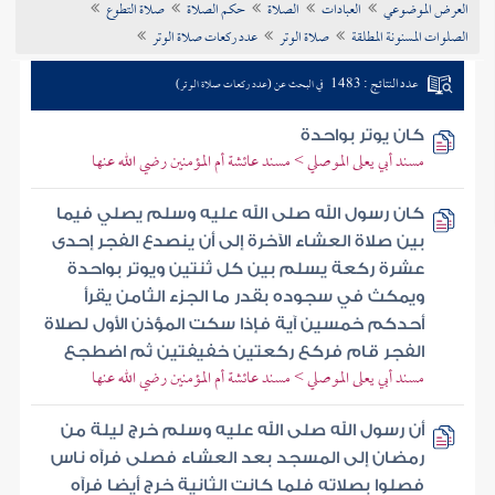
العرض الموضوعي
العبادات
الصلاة
حكم الصلاة
صلاة التطوع
تراجم الأعلام
الصلوات المسنونة المطلقة
صلاة الوتر
عدد ركعات صلاة الوتر
عدد النتائج : 1483
في البحث عن (عدد ركعات صلاة الوتر)
كان يوتر بواحدة
مسند أبي يعلى الموصلي > مسند عائشة أم المؤمنين رضي الله عنها
كان رسول الله صلى الله عليه وسلم يصلي فيما
بين صلاة العشاء الآخرة إلى أن ينصدع الفجر إحدى
عشرة ركعة يسلم بين كل ثنتين ويوتر بواحدة
ويمكث في سجوده بقدر ما الجزء الثامن يقرأ
أحدكم خمسين آية فإذا سكت المؤذن الأول لصلاة
الفجر قام فركع ركعتين خفيفتين ثم اضطجع
مسند أبي يعلى الموصلي > مسند عائشة أم المؤمنين رضي الله عنها
أن رسول الله صلى الله عليه وسلم خرج ليلة من
رمضان إلى المسجد بعد العشاء فصلى فرآه ناس
فصلوا بصلاته فلما كانت الثانية خرج أيضا فرآه