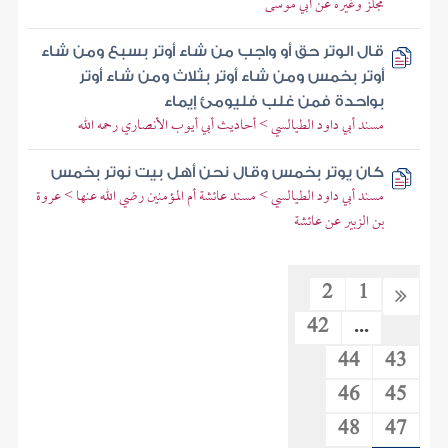
مجلز وغيره عن أبي موسى
قال الوتر حق أو واجب من شاء أوتر بسبع ومن شاء
أوتر بخمس ومن شاء أوتر بثلاث ومن شاء أوتر
بواحدة فمن غلب فليومئ إيماء
مسند أبي داود الطيالسي > أحاديث أبي أيوب الأنصاري رحمه الله
كان يوتر بخمس وقال نحن أهل بيت نوتر بخمس
مسند أبي داود الطيالسي > مسند عائشة أم المؤمنين رضي الله عنها > عروة
بن الزبير عن عائشة
2
1
42
...
44
43
46
45
48
47