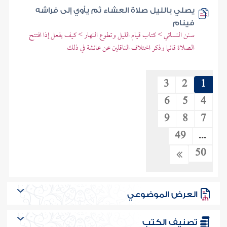
يصلي بالليل صلاة العشاء ثم يأوي إلى فراشه
فينام
سنن النسائي > كتاب قيام الليل وتطوع النهار > كيف يفعل إذا افتتح
الصلاة قائما وذكر اختلاف الناقلين عن عائشة في ذلك
3
2
1
6
5
4
9
8
7
49
...
50
العرض الموضوعي
تصنيف الكتب