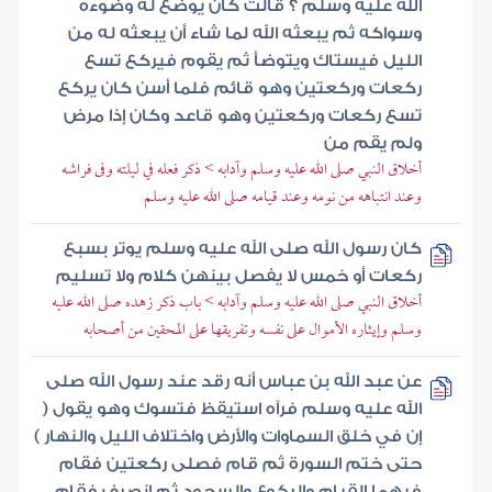
الله عليه وسلم ؟ قالت كان يوضع له وضوءه
وسواكه ثم يبعثه الله لما شاء أن يبعثه له من
الليل فيستاك ويتوضأ ثم يقوم فيركع تسع
ركعات وركعتين وهو قائم فلما أسن كان يركع
تسع ركعات وركعتين وهو قاعد وكان إذا مرض
ولم يقم من
أخلاق النبي صلى الله عليه وسلم وآدابه > ذكر فعله في ليلته وفى فراشه
وعند انتباهه من نومه وعند قيامه صلى الله عليه وسلم
كان رسول الله صلى الله عليه وسلم يوتر بسبع
ركعات أو خمس لا يفصل بينهن كلام ولا تسليم
أخلاق النبي صلى الله عليه وسلم وآدابه > باب ذكر زهده صلى الله عليه
وسلم وإيثاره الأموال على نفسه وتفريقها على المحقين من أصحابه
عن عبد الله بن عباس أنه رقد عند رسول الله صلى
الله عليه وسلم فرآه استيقظ فتسوك وهو يقول (
إن في خلق السماوات والأرض واختلاف الليل والنهار )
حتى ختم السورة ثم قام فصلى ركعتين فقام
فيهما القيام والركوع والسجود ثم انصرف فقام