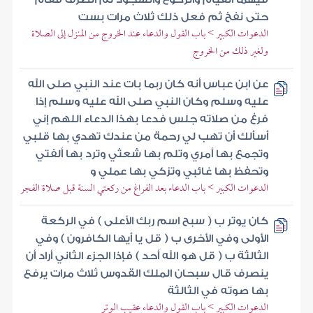
حتى نفخ ثم فعل ذلك ثلاث مرات بست
الدعوات الكبير > باب القول والدعاء عند الخروج من المنزل إلى الصلاة
ولغير ذلك من الخروج
عن ابن عباس أنه كان ربما بات عند النبي صلى الله
عليه وسلم وكان النبي صلى الله عليه وسلم إذا
فرغ من صلاته جلس فدعا بهذا الدعاء اللهم إني
أسألك أن تهب لي رحمة من عندك تهدي بها قلبي
وتجمع بها أمري وتلم بها شعثي وترد بها ألفتي
وتحفظ بها غائبي وتزكي بها عملي و
الدعوات الكبير > باب الدعاء بعد الفراغ من ركعتي السنة قبل صلاة الفجر
كان يوتر ب ( سبح اسم ربك الأعلى ) في الركعة
الأولى وفي الأخرى ب ( قل يا أيها الكافرون ) وفي
الثالثة ب ( قل هو الله أحد ) فإذا الجزء الثاني أراد أن
ينصرف قال سبحان الملك القدوس ثلاث مرات يرفع
بها صوته في الثالثة
الدعوات الكبير > باب القول والدعاء عقيب الوتر