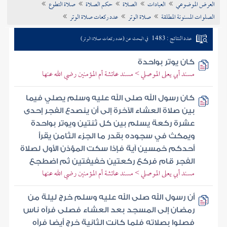
العرض الموضوعي
العبادات
الصلاة
حكم الصلاة
صلاة التطوع
تراجم الأعلام
الصلوات المسنونة المطلقة
صلاة الوتر
عدد ركعات صلاة الوتر
عدد النتائج : 1483
في البحث عن (عدد ركعات صلاة الوتر)
كان يوتر بواحدة
مسند أبي يعلى الموصلي > مسند عائشة أم المؤمنين رضي الله عنها
كان رسول الله صلى الله عليه وسلم يصلي فيما
بين صلاة العشاء الآخرة إلى أن ينصدع الفجر إحدى
عشرة ركعة يسلم بين كل ثنتين ويوتر بواحدة
ويمكث في سجوده بقدر ما الجزء الثامن يقرأ
أحدكم خمسين آية فإذا سكت المؤذن الأول لصلاة
الفجر قام فركع ركعتين خفيفتين ثم اضطجع
مسند أبي يعلى الموصلي > مسند عائشة أم المؤمنين رضي الله عنها
أن رسول الله صلى الله عليه وسلم خرج ليلة من
رمضان إلى المسجد بعد العشاء فصلى فرآه ناس
فصلوا بصلاته فلما كانت الثانية خرج أيضا فرآه