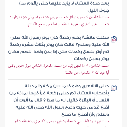
بعد صلاة العشاء لا يزيد عليها حتى يقوم من
جوف الليل
مسند الشاميين > ومن فضائل شعيب بن أبي حمزة ، واسم أبي حمزة دينار >
شعيب ، عن الزهري ، عن عبد الله بن ثعلبة بن صعير الكندي
سئلت عائشة بكم ركعة كان يوتر رسول الله صلى
الله عليه وسلم؟ قالت كان يوتر بثلاث عشرة ركعة
ثم أوتر بتسع ركعات حتى إذا بدن وأخذ اللحم فكان
يوتر بسبع ركعات
مسند الشاميين > ما انتهى إلينا من مسند مكحول الشامي مولى هذيل يكنى
أبا عبد الله > مكحول عن عائشة
صلى الأشعري وهو فيما بين مكة والمدينة
بأصحابه العشاء ثم صلى ركعة قرأ فيها بمائة من
النساء أو البقرة فقيل له ما هذا ؟ قال ما ألوت أن
أضع قدمي حيث وضع رسول الله صلى الله عليه
وسلم وأن أصنع ما صنع
مسند أبي داود الطيالسي > أحاديث أبي موسى الأشعري رحمه الله > أبو