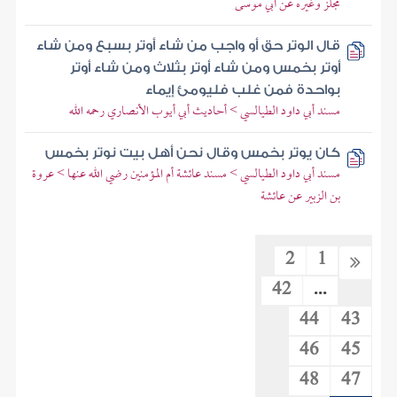
مجلز وغيره عن أبي موسى
قال الوتر حق أو واجب من شاء أوتر بسبع ومن شاء
أوتر بخمس ومن شاء أوتر بثلاث ومن شاء أوتر
بواحدة فمن غلب فليومئ إيماء
مسند أبي داود الطيالسي > أحاديث أبي أيوب الأنصاري رحمه الله
كان يوتر بخمس وقال نحن أهل بيت نوتر بخمس
مسند أبي داود الطيالسي > مسند عائشة أم المؤمنين رضي الله عنها > عروة
بن الزبير عن عائشة
2
1
42
...
44
43
46
45
48
47