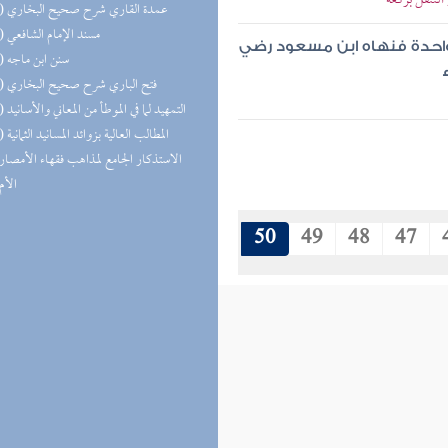
لتنفل بركعة
(12) عمدة القاري شرح صحيح البخاري
(11) مسند الإمام الشافعي
 واحدة فنهاه ابن مسعود رضي
(11) سنن ابن ماجه
(11) فتح الباري شرح صحيح البخاري
(10) التمهيد لما في الموطأ من المعاني والأسانيد
(10) المطالب العالية بزوائد المسانيد الثمانية
(9) الاستذكار الجامع لمذاهب فقهاء الأمصار
(9) الأم
50
49
48
47