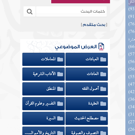
الكل
[
بحث متقدم
]
المهرة بالفوائد المبتكرة من أطراف
عشرة
العرض الموضوعي
العبادات
المعاملات
العادات
الآداب الشرعية
أصول الفقه
المنطق
العقيدة
التفسير وعلوم القرآن
مصطلح الحديث
السيرة
 السادة المتقين بشرح إحياء علوم
التصوف والصوفية
التاريخ والأمم السابقة