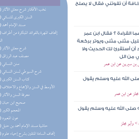
خافة أن تفوتني فقال لا يصلح
(93) نخب الأفكار شرح معاني الآثار
(91) السنن الكبرى للنسائي
(76) مسند الإمام أحمد
(76) إتحاف 
 القراءة ؟ فقال ابن عمر
ال
ليل مثنى مثنى ويوتر بركعة
(66) شرح معاني الآثار
أن أستقرئ لك الحديث ولا
(57) مصنف عبد الرزاق
 من الل
س بن سيرين عن ابن عمر
(56) سنن النسائي
(56) شرح السيوطي لسنن النسائي
(55) كتاب السنن الكبرى
لى الله عليه وسلم يقول
(47) الأوسط في السنن والإجماع والاختلاف
مجلز عن ابن عمر
(42) معرفة السنن والآثار
(36) صحيح ابن حبان
 صلى الله عليه وسلم يقول
(34) المعجم الكبير
(31) عون المعبود
> وأبو مجلز
(27) حاشية مسند الإمام أحمد بن حنبل
(26) إتحاف