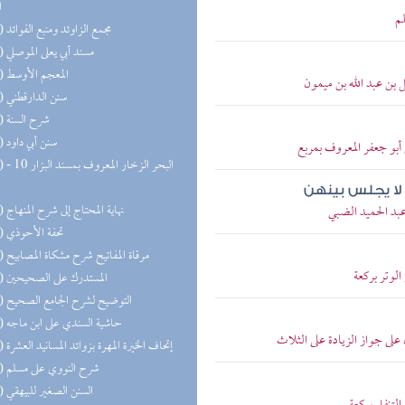
ا
لم
(25) مجمع الزاوئد ومنبع الفوائد
(24) مسند أبي يعلى الموصلي
(22) المعجم الأوسط
 بن عبد الله بن ميمون
(22) سنن الدارقطني
(19) شرح السنة
(19) سنن أبي داود
ي أبو جعفر المعروف بمربع
(18) البحر 
 لا يجلس بينهن
(16) نهاية المحتاج إلى شرح المنهاج
عبد الحميد الضبي
(16) تحفة الأحوذي
(16) مرقاة المفاتيح شرح مشكاة المصابيح
لوتر بركعة
(15) المستدرك على الصحيحين
(15) التوضيح لشرح الجامع الصحيح
(15) حاشية السندي على ابن ماجه
ى جواز الزيادة على الثلاث
(13) إتحاف الخيرة المهرة بزوائد المسانيد العشرة
(12) شرح النووي على مسلم
(12) السنن الصغير للبيهقي