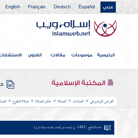
عربي
Español
Deutsch
Français
English
الرئيسية
موسوعات
مقالات
الفتوى
الاستشارات
المكتبة الإسلامية
كتب
العرض الموضوعي
العبادات
الصلاة
حكم الصلاة
صلاة التطوع
الصلو
عدد النتائج : 1483
في البحث عن (عدد ركعات صلاة الوتر)