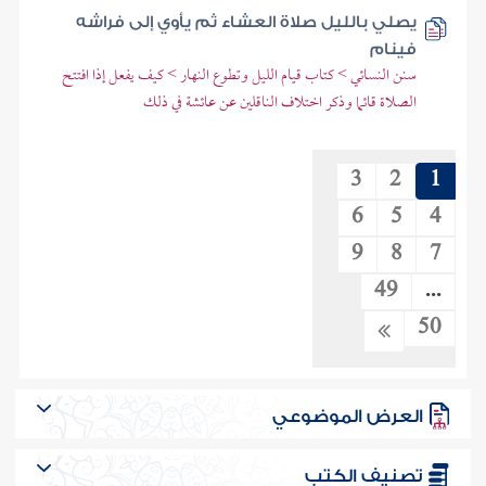
يصلي بالليل صلاة العشاء ثم يأوي إلى فراشه
فينام
سنن النسائي > كتاب قيام الليل وتطوع النهار > كيف يفعل إذا افتتح
الصلاة قائما وذكر اختلاف الناقلين عن عائشة في ذلك
3
2
1
6
5
4
9
8
7
49
...
50
العرض الموضوعي
تصنيف الكتب