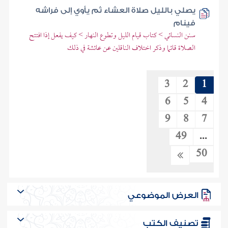
يصلي بالليل صلاة العشاء ثم يأوي إلى فراشه
فينام
سنن النسائي > كتاب قيام الليل وتطوع النهار > كيف يفعل إذا افتتح
الصلاة قائما وذكر اختلاف الناقلين عن عائشة في ذلك
3
2
1
6
5
4
9
8
7
49
...
50
العرض الموضوعي
تصنيف الكتب