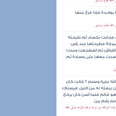
 الله عليه وسلم
بواحدة فإذا فرغ منها
 الله عليه وسلم
 فجاءت بكساء ثم طرحته
نمرقة فطرحتها عند رأس
 الفراش ثم اضطجعت ومدت
وسدت معها على وسادة ثم
م
لله عليه وسلم ؟ قالت كان
ن يبعثه له من الليل فيستاك
و قائم فلما أسن كان يركع
ولم يقم من
عند انتباهه من نومه وعند قيامه صلى الله