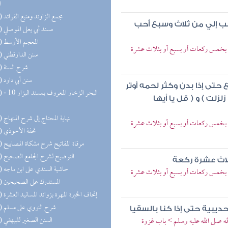
ا
(25) مجمع الزاوئد ومنبع الفوائد
حب إلي من ثلاث وسبع أحب
(24) مسند أبي يعلى الموصلي
(22) المعجم الأوسط
لوتر بخمس ركعات أو بسبع أو بثلاث عشرة
(22) سنن الدارقطني
(19) شرح السنة
(19) سنن أبي داود
 حتى إذا بدن وكثر لحمه أوتر
(18) البحر 
لت ) و ( قل يا أيها
(16) نهاية المحتاج إلى شرح المنهاج
لوتر بخمس ركعات أو بسبع أو بثلاث عشرة
(16) تحفة الأحوذي
(16) مرقاة المفاتيح شرح مشكاة المصابيح
(15) التوضيح لشرح الجامع الصحيح
لاث عشرة ركعة
(15) حاشية السندي على ابن ماجه
لوتر بخمس ركعات أو بسبع أو بثلاث عشرة
(15) المستدرك على الصحيحين
(13) إتحاف الخيرة المهرة بزوائد المسانيد العشرة
(12) شرح النووي على مسلم
ديبية حتى إذا كنا بالسقيا
(12) السنن الصغير للبيهقي
لله صلى الله عليه وسلم > باب غزوة