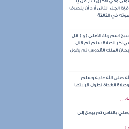
أولى وفي الأخرى ب ( قل يا
إذا الجزء الثاني أراد أن ينصرف
وته في الثالثة
بح اسم ربك الأعلى ) و ( قل
د في آخر الصلاة سلم ثم قال
حان الملك القدوس ثم يقول
له صلى الله عليه وسلم
 وصلاة الغداة لطول قراءتها
الخمس
صلي بالناس ثم يرجع إلى
وع