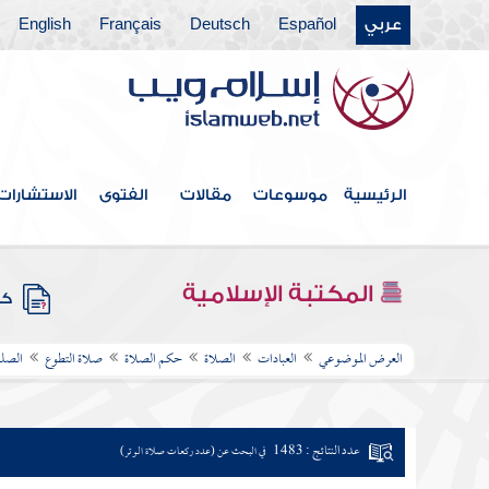
عربي
Español
Deutsch
Français
English
الرئيسية
موسوعات
مقالات
الفتوى
الاستشارات
المكتبة الإسلامية
كتب
العرض الموضوعي
العبادات
الصلاة
حكم الصلاة
صلاة التطوع
الصلو
عدد النتائج : 1483
في البحث عن (عدد ركعات صلاة الوتر)