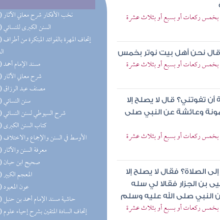
(93) نخب الأفكار شرح معاني الآثار
لوتر بخمس ركعات أو بسبع أو بثلاث عشرة
(91) السنن الكبرى للنسائي
(76) إتحاف 
ال
وقال نحن أهل بيت نوتر بخمس
لوتر بخمس ركعات أو بسبع أو بثلاث عشرة
(76) مسند الإمام أحمد
(66) شرح معاني الآثار
(57) مصنف عبد الرزاق
(56) سنن النسائي
أن تفوتني؟ قال لا يصلح إلا
(56) شرح السيوطي لسنن النسائي
ونة وعائشة عن النبي صلى
(55) كتاب السنن الكبرى
لوتر بخمس ركعات أو بسبع أو بثلاث عشرة
(47) الأوسط في السنن والإجماع والاختلاف
(42) معرفة السنن والآثار
(36) صحيح ابن حبان
ى الصلاة؟ فقال لا يصلح إلا
(34) المعجم الكبير
بن الجزار فقالا لي سله
(31) عون المعبود
 النبي صلى الله عليه وسلم
(27) حاشية مسند الإمام أحمد بن حنبل
لوتر بخمس ركعات أو بسبع أو بثلاث عشرة
(26) إتحاف