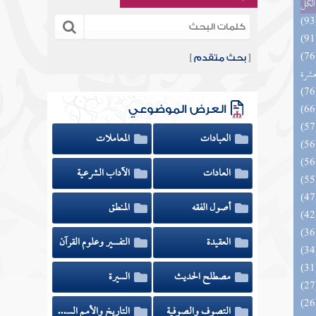
الكل
المهرة بالفوائد المبتكرة من أطراف
[
بحث متقدم
]
عشرة
العرض الموضوعي
العبادات
المعاملات
العادات
الآداب الشرعية
أصول الفقه
المنطق
العقيدة
التفسير وعلوم القرآن
مصطلح الحديث
السيرة
 السادة المتقين بشرح إحياء علوم
التصوف والصوفية
التاريخ والأمم السابقة