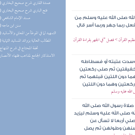
(12) عمدة القاري شرح صحيح البخاري
(11) فتح الباري شرح صحيح البخاري
(11) مسند الإمام الشافعي
لله صلى الله عليه وسلم من
(11) سنن ابن ماجه
عل ربما جهر وربما أسر قال
(10) التمهيد لما في الموطأ من المعاني والأسانيد
يم القرآن > فصل "في الجهر بقراءة القرآن
(10) المطالب العالية بزوائد المسانيد الثمانية
(9) تحفة المحتاج في شرح المنهاج
(9) الاستذكار الجامع لمذاهب فقهاء الأمصار
توسدت عتبته أو فسطاطه
 خفيفتين ثم صلى ركعتين
ا دون اللتين قبلهما ثم
كعتين وهما دون اللتين
 الله عليه وسلم
لاة رسول الله صلى الله
 صلى الله عليه وسلم ليزيد
ي أربعا لا تسأل عن
حسنهن وطولهن ثم يصل