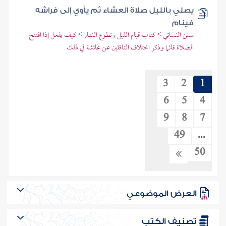
يصلي بالليل صلاة العشاء ثم يأوي إلى فراشه
فينام
سنن النسائي > كتاب قيام الليل وتطوع النهار > كيف يفعل إذا افتتح
الصلاة قائما وذكر اختلاف الناقلين عن عائشة في ذلك
3
2
1
6
5
4
9
8
7
49
...
50
العرض الموضوعي
تصنيف الكتب