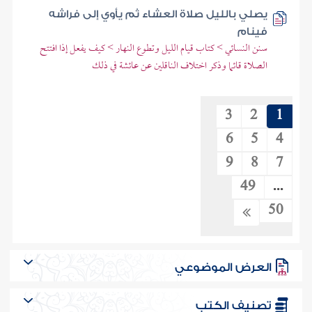
يصلي بالليل صلاة العشاء ثم يأوي إلى فراشه
فينام
سنن النسائي > كتاب قيام الليل وتطوع النهار > كيف يفعل إذا افتتح
الصلاة قائما وذكر اختلاف الناقلين عن عائشة في ذلك
3
2
1
6
5
4
9
8
7
49
...
50
العرض الموضوعي
تصنيف الكتب