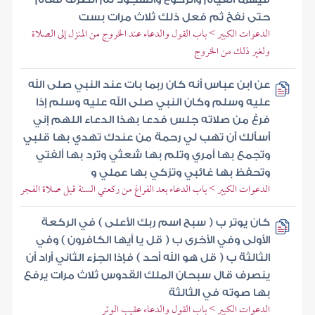
حتى نفخ ثم فعل ذلك ثلاث مرات بست
الدعوات الكبير > باب القول والدعاء عند الخروج من المنزل إلى الصلاة
ولغير ذلك من الخروج
عن ابن عباس أنه كان ربما بات عند النبي صلى الله
عليه وسلم وكان النبي صلى الله عليه وسلم إذا
فرغ من صلاته جلس فدعا بهذا الدعاء اللهم إني
أسألك أن تهب لي رحمة من عندك تهدي بها قلبي
وتجمع بها أمري وتلم بها شعثي وترد بها ألفتي
وتحفظ بها غائبي وتزكي بها عملي و
الدعوات الكبير > باب الدعاء بعد الفراغ من ركعتي السنة قبل صلاة الفجر
كان يوتر ب ( سبح اسم ربك الأعلى ) في الركعة
الأولى وفي الأخرى ب ( قل يا أيها الكافرون ) وفي
الثالثة ب ( قل هو الله أحد ) فإذا الجزء الثاني أراد أن
ينصرف قال سبحان الملك القدوس ثلاث مرات يرفع
بها صوته في الثالثة
الدعوات الكبير > باب القول والدعاء عقيب الوتر