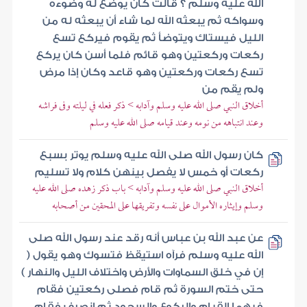
الله عليه وسلم ؟ قالت كان يوضع له وضوءه
وسواكه ثم يبعثه الله لما شاء أن يبعثه له من
الليل فيستاك ويتوضأ ثم يقوم فيركع تسع
ركعات وركعتين وهو قائم فلما أسن كان يركع
تسع ركعات وركعتين وهو قاعد وكان إذا مرض
ولم يقم من
أخلاق النبي صلى الله عليه وسلم وآدابه > ذكر فعله في ليلته وفى فراشه
وعند انتباهه من نومه وعند قيامه صلى الله عليه وسلم
كان رسول الله صلى الله عليه وسلم يوتر بسبع
ركعات أو خمس لا يفصل بينهن كلام ولا تسليم
أخلاق النبي صلى الله عليه وسلم وآدابه > باب ذكر زهده صلى الله عليه
وسلم وإيثاره الأموال على نفسه وتفريقها على المحقين من أصحابه
عن عبد الله بن عباس أنه رقد عند رسول الله صلى
الله عليه وسلم فرآه استيقظ فتسوك وهو يقول (
إن في خلق السماوات والأرض واختلاف الليل والنهار )
حتى ختم السورة ثم قام فصلى ركعتين فقام
فيهما القيام والركوع والسجود ثم انصرف فقام