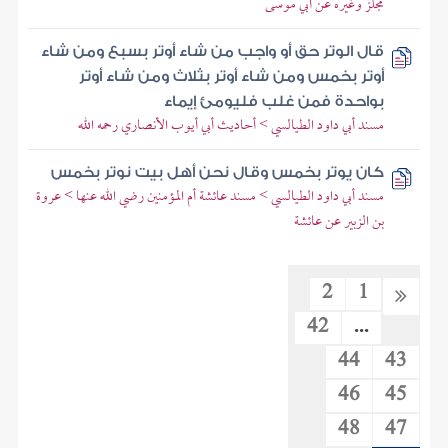
مجلز وغيره عن أبي موسى
قال الوتر حق أو واجب من شاء أوتر بسبع ومن شاء
أوتر بخمس ومن شاء أوتر بثلاث ومن شاء أوتر
بواحدة فمن غلب فليومئ إيماء
مسند أبي داود الطيالسي > أحاديث أبي أيوب الأنصاري رحمه الله
كان يوتر بخمس وقال نحن أهل بيت نوتر بخمس
مسند أبي داود الطيالسي > مسند عائشة أم المؤمنين رضي الله عنها > عروة
بن الزبير عن عائشة
2
1
42
...
44
43
46
45
48
47