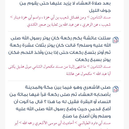
بعد صلاة العشاء لا يزيد عليها حتى يقوم من
جوف الليل
مسند الشاميين > ومن فضائل شعيب بن أبي حمزة ، واسم أبي حمزة دينار >
شعيب ، عن الزهري ، عن عبد الله بن ثعلبة بن صعير الكندي
سئلت عائشة بكم ركعة كان يوتر رسول الله صلى
الله عليه وسلم؟ قالت كان يوتر بثلاث عشرة ركعة
ثم أوتر بتسع ركعات حتى إذا بدن وأخذ اللحم فكان
يوتر بسبع ركعات
مسند الشاميين > ما انتهى إلينا من مسند مكحول الشامي مولى هذيل يكنى
أبا عبد الله > مكحول عن عائشة
صلى الأشعري وهو فيما بين مكة والمدينة
بأصحابه العشاء ثم صلى ركعة قرأ فيها بمائة من
النساء أو البقرة فقيل له ما هذا ؟ قال ما ألوت أن
أضع قدمي حيث وضع رسول الله صلى الله عليه
وسلم وأن أصنع ما صنع
مسند أبي داود الطيالسي > أحاديث أبي موسى الأشعري رحمه الله > أبو