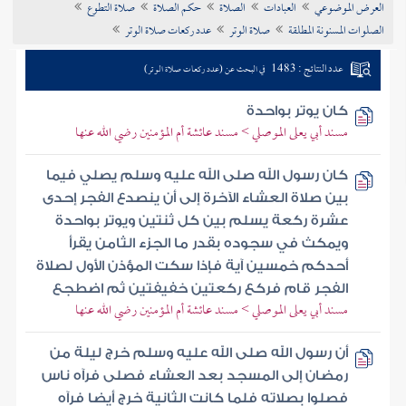
العرض الموضوعي
العبادات
الصلاة
حكم الصلاة
صلاة التطوع
تراجم الأعلام
الصلوات المسنونة المطلقة
صلاة الوتر
عدد ركعات صلاة الوتر
عدد النتائج : 1483
في البحث عن (عدد ركعات صلاة الوتر)
كان يوتر بواحدة
مسند أبي يعلى الموصلي > مسند عائشة أم المؤمنين رضي الله عنها
كان رسول الله صلى الله عليه وسلم يصلي فيما
بين صلاة العشاء الآخرة إلى أن ينصدع الفجر إحدى
عشرة ركعة يسلم بين كل ثنتين ويوتر بواحدة
ويمكث في سجوده بقدر ما الجزء الثامن يقرأ
أحدكم خمسين آية فإذا سكت المؤذن الأول لصلاة
الفجر قام فركع ركعتين خفيفتين ثم اضطجع
مسند أبي يعلى الموصلي > مسند عائشة أم المؤمنين رضي الله عنها
أن رسول الله صلى الله عليه وسلم خرج ليلة من
رمضان إلى المسجد بعد العشاء فصلى فرآه ناس
فصلوا بصلاته فلما كانت الثانية خرج أيضا فرآه