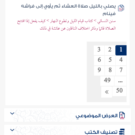
يصلي بالليل صلاة العشاء ثم يأوي إلى فراشه
فينام
سنن النسائي > كتاب قيام الليل وتطوع النهار > كيف يفعل إذا افتتح
الصلاة قائما وذكر اختلاف الناقلين عن عائشة في ذلك
3
2
1
6
5
4
9
8
7
49
...
50
العرض الموضوعي
تصنيف الكتب